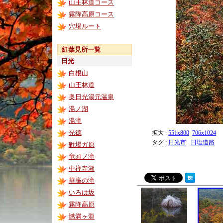
山王林道コース
霧降高原コース
穴場ルート
紅葉見所一覧
日光
白根山
山王林道
奥日光湯元温泉
湯ノ湖
湯滝
光徳
拡大 :
551x800
706x1024
タグ :
日光市
日塩道路
戦場ガ原
竜頭ノ滝
中禅寺湖
華厳の滝
いろは坂
霧降高原
憾満ヶ淵