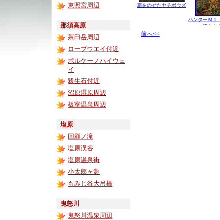
東照宮周辺
霜をのせたヤチボウズ
ハンターＭｔ
那須高原
望台か
前へ<<
茶臼岳周辺
ロープウエイ付近
ボルケーノハイウェ
イ
殺生石付近
沼原湿原周辺
板室温泉周辺
塩原
回顧ノ滝
塩原渓谷
塩原温泉街
小太郎ヶ淵
もみじ谷大吊橋
鬼怒川
鬼怒川温泉周辺