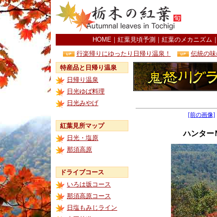
HOME
｜
紅葉見頃予測
｜
紅葉のメカニズム
行楽帰りにゆったり日帰り温泉！
伝統の味
特産品と日帰り温泉
日帰り温泉
日光ゆば料理
日光みやげ
[前の画像]
紅葉見所マップ
ハンター
日光・塩原
那須高原
ドライブコース
いろは坂コース
那須高原コース
日塩もみじライン