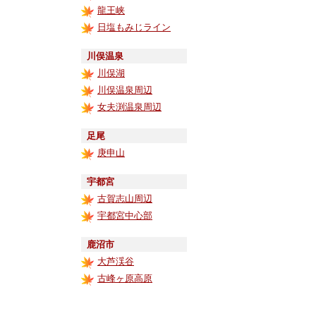
龍王峡
日塩もみじライン
川俣温泉
川俣湖
川俣温泉周辺
女夫渕温泉周辺
足尾
庚申山
宇都宮
古賀志山周辺
宇都宮中心部
鹿沼市
大芦渓谷
古峰ヶ原高原