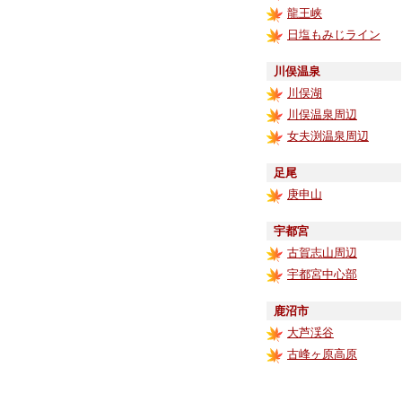
龍王峡
日塩もみじライン
川俣温泉
川俣湖
川俣温泉周辺
女夫渕温泉周辺
足尾
庚申山
宇都宮
古賀志山周辺
宇都宮中心部
鹿沼市
大芦渓谷
古峰ヶ原高原