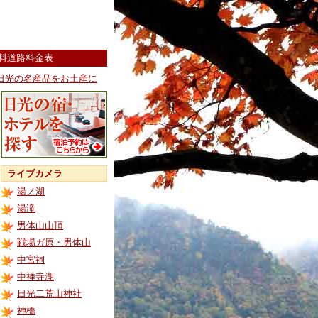
料道路料金表
日光の名産品をお土産に
ライブカメラ
湯ノ湖
湯滝
男体山山頂
戦場ガ原・男体山
中宮祠
中禅寺湖
日光二荒山神社
神橋