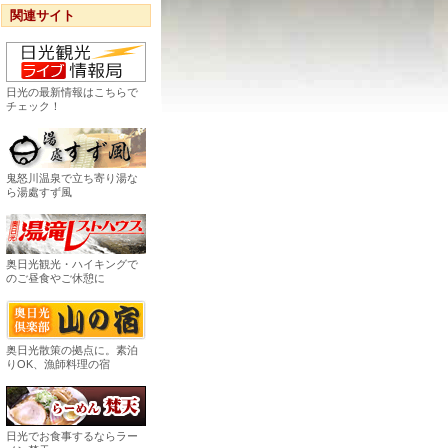
関連サイト
日光の最新情報はこちらで
チェック！
鬼怒川温泉で立ち寄り湯な
ら湯處すず風
奥日光観光・ハイキングで
のご昼食やご休憩に
奥日光散策の拠点に。素泊
りOK、漁師料理の宿
日光でお食事するならラー