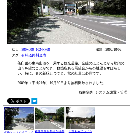
拡大 :
800x600
1024x768
撮影 : 2002/10/02
タグ :
有料道路料金表
茶臼岳の東南山麓を一周する観光道路。全線のほとんどから那須の
山々を望むことができ、数箇所ある展望台からの眺望もすばらし
い。特に、春の新緑とつつじ、秋の紅葉は必見です。
2009年（平成21年）10月30日より無料開放されました。
画像提供 : システム設置・管理
霧降高原有料道が無料
日塩もみじライン
ボルケーノハイウェイ