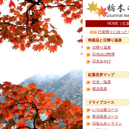
HOME
｜
紅
行楽帰りにゆった
特産品と日帰り温泉
日帰り温泉
日光ゆば料理
日光みやげ
紅葉見所マップ
日光・塩原
那須高原
ドライブコース
いろは坂コース
那須高原コース
日塩もみじライン