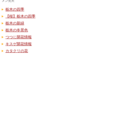
メン梵天
栃木の四季
【桜】栃木の四季
栃木の新緑
栃木の冬景色
つつじ開花情報
キスゲ開花情報
カタクリの花