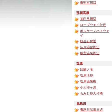
東照宮周辺
那須高原
茶臼岳周辺
ロープウエイ付近
ボルケーノハイウェ
イ
殺生石付近
沼原湿原周辺
板室温泉周辺
塩原
回顧ノ滝
塩原渓谷
塩原温泉街
小太郎ヶ淵
もみじ谷大吊橋
鬼怒川
鬼怒川温泉周辺