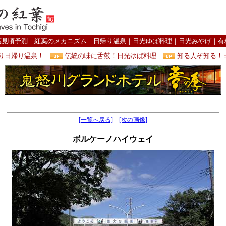
葉見頃予測
｜
紅葉のメカニズム
｜
日帰り温泉
｜
日光ゆば料理
｜
日光みやげ
｜
有
り日帰り温泉！
伝統の味に舌鼓！日光ゆば料理
知る人ぞ知る！
[一覧へ戻る]
[次の画像]
ボルケーノハイウェイ