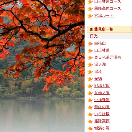
山王林道コース
霧降高原コース
穴場ルート
紅葉見所一覧
日光
白根山
山王林道
奥日光湯元温泉
湯ノ湖
湯滝
光徳
戦場ガ原
竜頭ノ滝
中禅寺湖
華厳の滝
いろは坂
霧降高原
憾満ヶ淵