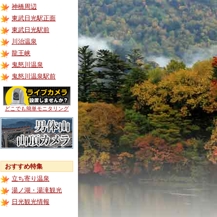
神橋周辺
東武日光駅正面
東武日光駅前
川治温泉
龍王峡
鬼怒川温泉
鬼怒川温泉駅前
どこでも簡単モニタリング
おすすめ特集
立ち寄り温泉
湯ノ湖・湯滝観光
日光観光情報