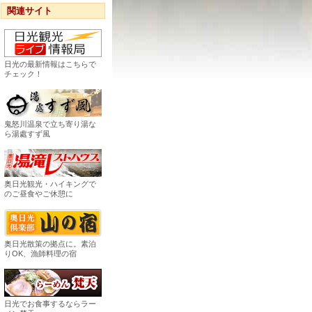
関連サイト
日光の最新情報はこちらで
チェック！
鬼怒川温泉で立ち寄り湯な
ら湯處すず風
奥日光観光・ハイキングで
のご昼食やご休憩に
奥日光散策の拠点に。素泊
りOK、漁師料理の宿
日光でお食事するならラー