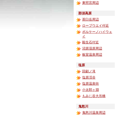
東照宮周辺
那須高原
茶臼岳周辺
ロープウエイ付近
ボルケーノハイウェ
イ
殺生石付近
沼原湿原周辺
板室温泉周辺
塩原
回顧ノ滝
塩原渓谷
塩原温泉街
小太郎ヶ淵
もみじ谷大吊橋
鬼怒川
鬼怒川温泉周辺