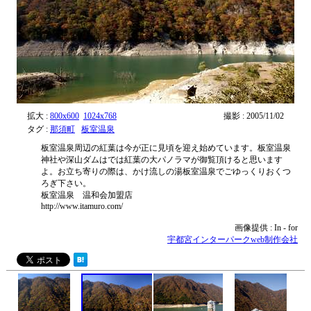
拡大 :
800x600
1024x768
撮影 : 2005/11/02
タグ :
那須町
板室温泉
板室温泉周辺の紅葉は今が正に見頃を迎え始めています。板室温泉
神社や深山ダムはでは紅葉の大パノラマが御覧頂けると思います
よ。お立ち寄りの際は、かけ流しの湯板室温泉でごゆっくりおくつ
ろぎ下さい。
板室温泉 温和会加盟店
http://www.itamuro.com/
画像提供 : In - for
宇都宮インターパークweb制作会社