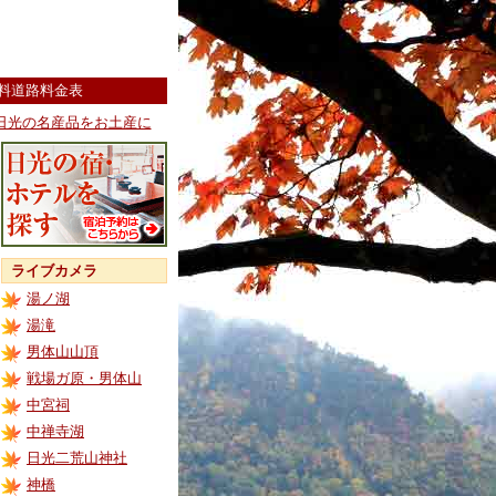
料道路料金表
日光の名産品をお土産に
ライブカメラ
湯ノ湖
湯滝
男体山山頂
戦場ガ原・男体山
中宮祠
中禅寺湖
日光二荒山神社
神橋