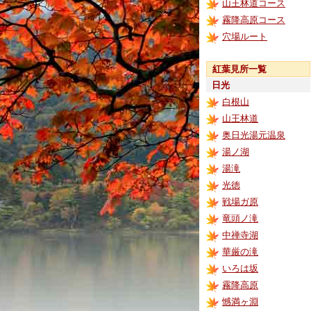
山王林道コース
霧降高原コース
穴場ルート
紅葉見所一覧
日光
白根山
山王林道
奥日光湯元温泉
湯ノ湖
湯滝
光徳
戦場ガ原
竜頭ノ滝
中禅寺湖
華厳の滝
いろは坂
霧降高原
憾満ヶ淵