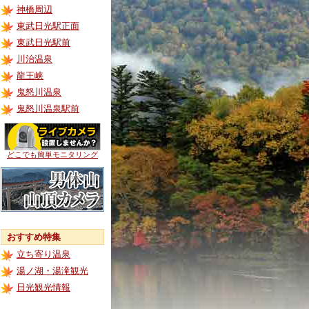
神橋周辺
東武日光駅正面
東武日光駅前
川治温泉
龍王峡
鬼怒川温泉
鬼怒川温泉駅前
どこでも簡単モニタリング
おすすめ特集
立ち寄り温泉
湯ノ湖・湯滝観光
日光観光情報