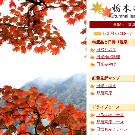
HOME
｜
紅
行楽帰りにゆった
特産品と日帰り温泉
日帰り温泉
日光ゆば料理
日光みやげ
紅葉見所マップ
日光・塩原
那須高原
ドライブコース
いろは坂コース
那須高原コース
日塩もみじライン