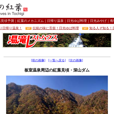
葉見頃予測
｜
紅葉のメカニズム
｜
日帰り温泉
｜
日光ゆば料理
｜
日光みやげ
｜
有
り日帰り温泉！
伝統の味に舌鼓！日光ゆば料理
知る人ぞ知る！
[前の画像]
[一覧へ戻る]
[次の画像]
板室温泉周辺の紅葉見頃・深山ダム