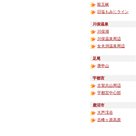
龍王峡
日塩もみじライン
川俣温泉
川俣湖
川俣温泉周辺
女夫渕温泉周辺
足尾
庚申山
宇都宮
古賀志山周辺
宇都宮中心部
鹿沼市
大芦渓谷
古峰ヶ原高原