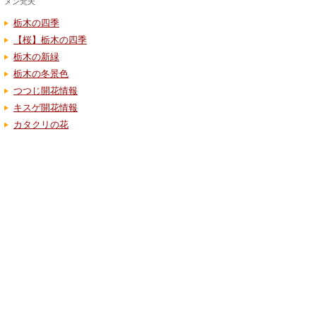
メン梵天
栃木の四季
【桜】栃木の四季
栃木の新緑
栃木の冬景色
つつじ開花情報
キスゲ開花情報
カタクリの花