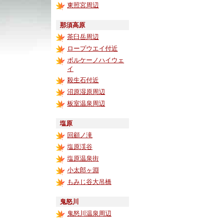
東照宮周辺
那須高原
茶臼岳周辺
ロープウエイ付近
ボルケーノハイウェ
イ
殺生石付近
沼原湿原周辺
板室温泉周辺
塩原
回顧ノ滝
塩原渓谷
塩原温泉街
小太郎ヶ淵
もみじ谷大吊橋
鬼怒川
鬼怒川温泉周辺