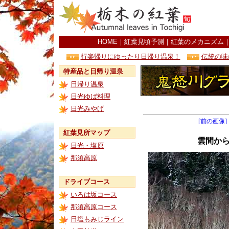
HOME
｜
紅葉見頃予測
｜
紅葉のメカニズム
行楽帰りにゆったり日帰り温泉！
伝統の味
特産品と日帰り温泉
日帰り温泉
日光ゆば料理
日光みやげ
[前の画像]
紅葉見所マップ
雲間か
日光・塩原
那須高原
ドライブコース
いろは坂コース
那須高原コース
日塩もみじライン