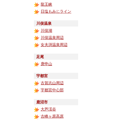
龍王峡
日塩もみじライン
川俣温泉
川俣湖
川俣温泉周辺
女夫渕温泉周辺
足尾
庚申山
宇都宮
古賀志山周辺
宇都宮中心部
鹿沼市
大芦渓谷
古峰ヶ原高原