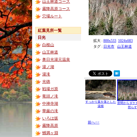
山王林道コース
霧降高原コース
穴場ルート
紅葉見所一覧
日光
拡大 :
800x533
1024x683
白根山
タグ :
日光市
山王林道
山王林道
奥日光湯元温泉
湯ノ湖
湯滝
光徳
戦場ガ原
竜頭ノ滝
すっかり葉を落とした
中禅寺湖
雲間からダケ
湯畑
照らす
華厳の滝
いろは坂
前へ<<
霧降高原
憾満ヶ淵