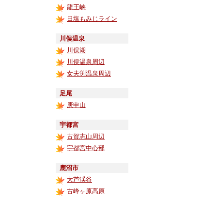
龍王峡
日塩もみじライン
川俣温泉
川俣湖
川俣温泉周辺
女夫渕温泉周辺
足尾
庚申山
宇都宮
古賀志山周辺
宇都宮中心部
鹿沼市
大芦渓谷
古峰ヶ原高原