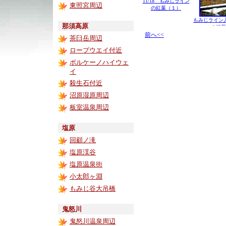
11/18 もみじライン
東照宮周辺
の紅葉（１）
もみじライン
那須高原
の紅葉
前へ<<
茶臼岳周辺
ロープウエイ付近
ボルケーノハイウェ
イ
殺生石付近
沼原湿原周辺
板室温泉周辺
塩原
回顧ノ滝
塩原渓谷
塩原温泉街
小太郎ヶ淵
もみじ谷大吊橋
鬼怒川
鬼怒川温泉周辺