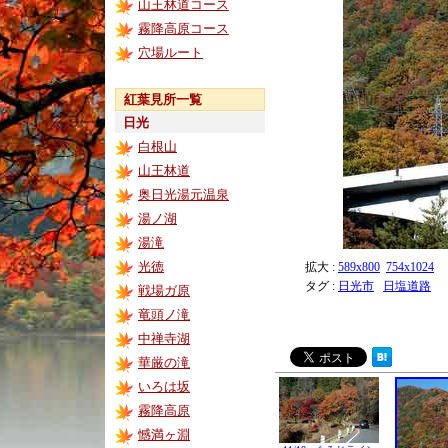
山王林道コース
霧降高原コース
穴場ルート
紅葉見所一覧
日光
白根山
山王林道
奥日光湯元温泉
湯ノ湖
湯滝
光徳
拡大 :
589x800
754x1024
タグ :
日光市
日塩道路
戦場ガ原
竜頭ノ滝
中禅寺湖
華厳の滝
いろは坂
霧降高原
憾満ヶ淵