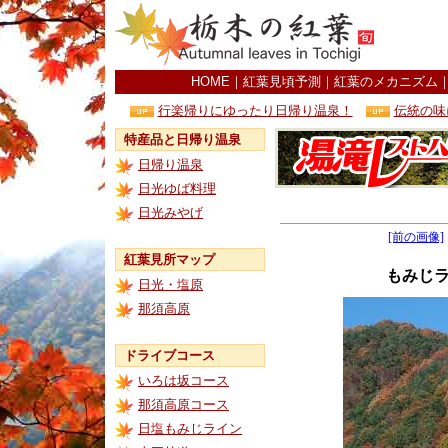
HOME
｜
紅葉見頃予測
｜
紅葉のメカニズム
行楽帰りにゆったり日帰り温泉！
伝統の味
特産品と日帰り温泉
日帰り温泉
日光ゆば料理
日光みやげ
[前の画像]
紅葉見所マップ
もみじ
日光・塩原
那須高原
ドライブコース
いろは坂コース
那須高原コース
日塩もみじライン