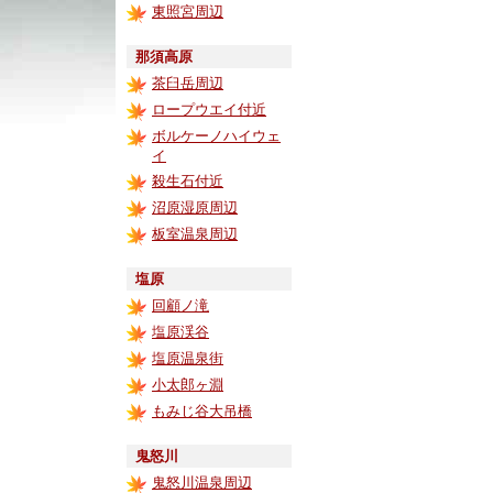
東照宮周辺
那須高原
茶臼岳周辺
ロープウエイ付近
ボルケーノハイウェ
イ
殺生石付近
沼原湿原周辺
板室温泉周辺
塩原
回顧ノ滝
塩原渓谷
塩原温泉街
小太郎ヶ淵
もみじ谷大吊橋
鬼怒川
鬼怒川温泉周辺