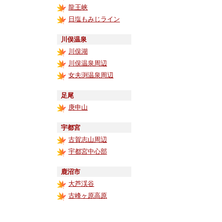
龍王峡
日塩もみじライン
川俣温泉
川俣湖
川俣温泉周辺
女夫渕温泉周辺
足尾
庚申山
宇都宮
古賀志山周辺
宇都宮中心部
鹿沼市
大芦渓谷
古峰ヶ原高原