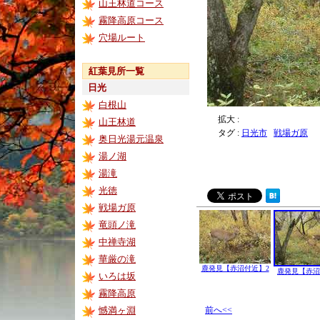
山王林道コース
霧降高原コース
穴場ルート
紅葉見所一覧
日光
白根山
拡大 :
山王林道
タグ :
日光市
戦場ガ原
奥日光湯元温泉
湯ノ湖
湯滝
光徳
戦場ガ原
竜頭ノ滝
中禅寺湖
華厳の滝
鹿発見【赤沼付近】2
鹿発見【赤沼
いろは坂
霧降高原
憾満ヶ淵
前へ<<