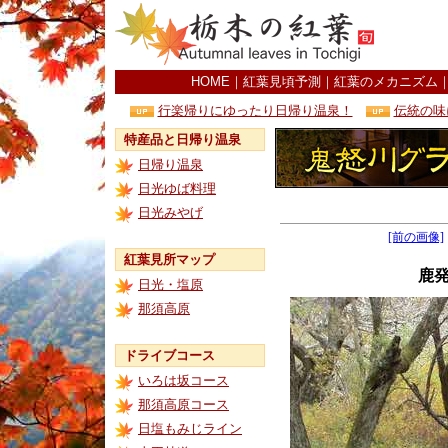
HOME
｜
紅葉見頃予測
｜
紅葉のメカニズム
行楽帰りにゆったり日帰り温泉！
伝統の味
特産品と日帰り温泉
日帰り温泉
日光ゆば料理
日光みやげ
[前の画像]
紅葉見所マップ
鹿
日光・塩原
那須高原
ドライブコース
いろは坂コース
那須高原コース
日塩もみじライン