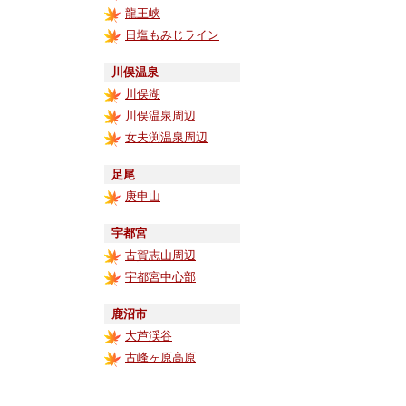
龍王峡
日塩もみじライン
川俣温泉
川俣湖
川俣温泉周辺
女夫渕温泉周辺
足尾
庚申山
宇都宮
古賀志山周辺
宇都宮中心部
鹿沼市
大芦渓谷
古峰ヶ原高原