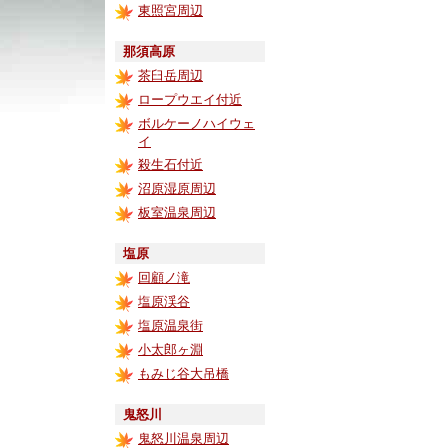
東照宮周辺
那須高原
茶臼岳周辺
ロープウエイ付近
ボルケーノハイウェ
イ
殺生石付近
沼原湿原周辺
板室温泉周辺
塩原
回顧ノ滝
塩原渓谷
塩原温泉街
小太郎ヶ淵
もみじ谷大吊橋
鬼怒川
鬼怒川温泉周辺