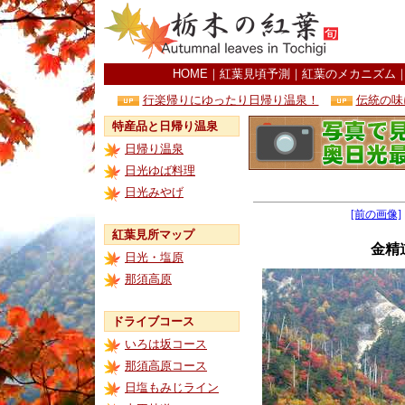
HOME
｜
紅葉見頃予測
｜
紅葉のメカニズム
行楽帰りにゆったり日帰り温泉！
伝統の味
特産品と日帰り温泉
日帰り温泉
日光ゆば料理
日光みやげ
[前の画像]
紅葉見所マップ
金精
日光・塩原
那須高原
ドライブコース
いろは坂コース
那須高原コース
日塩もみじライン