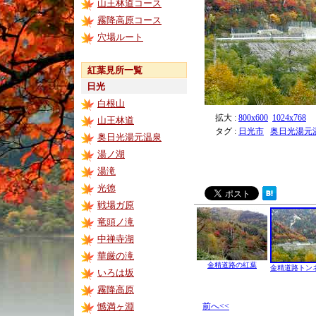
山王林道コース
霧降高原コース
穴場ルート
紅葉見所一覧
日光
白根山
拡大 :
800x600
1024x768
山王林道
タグ :
日光市
奥日光湯元
奥日光湯元温泉
湯ノ湖
湯滝
光徳
戦場ガ原
竜頭ノ滝
中禅寺湖
華厳の滝
金精道路の紅葉
金精道路トン
いろは坂
霧降高原
憾満ヶ淵
前へ<<