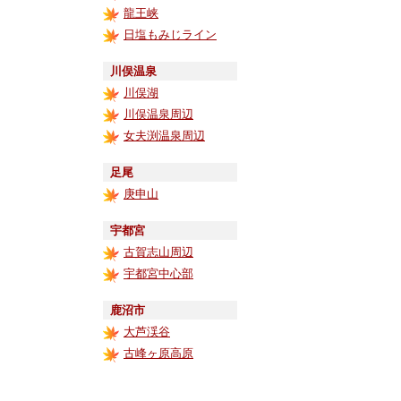
龍王峡
日塩もみじライン
川俣温泉
川俣湖
川俣温泉周辺
女夫渕温泉周辺
足尾
庚申山
宇都宮
古賀志山周辺
宇都宮中心部
鹿沼市
大芦渓谷
古峰ヶ原高原