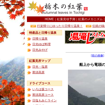
HOME
｜
紅葉見頃予測
｜
紅葉のメカニズム
行楽帰りにゆったり日帰り温泉！
伝統の味
特産品と日帰り温泉
日帰り温泉
日光ゆば料理
日光みやげ
[前の画像]
紅葉見所マップ
船上から竜頭
日光・塩原
那須高原
ドライブコース
いろは坂コース
那須高原コース
日塩もみじライン