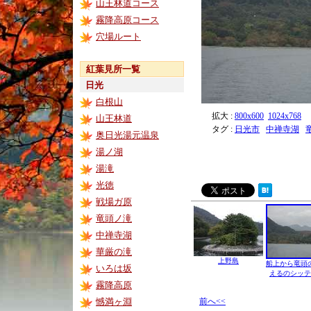
山王林道コース
霧降高原コース
穴場ルート
紅葉見所一覧
日光
白根山
拡大 :
800x600
1024x768
山王林道
タグ :
日光市
中禅寺湖
奥日光湯元温泉
湯ノ湖
湯滝
光徳
戦場ガ原
竜頭ノ滝
中禅寺湖
華厳の滝
上野島
船上から竜頭
いろは坂
えるのシッテ
霧降高原
憾満ヶ淵
前へ<<