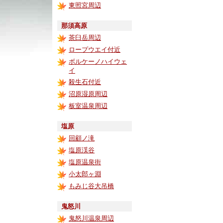
東照宮周辺
那須高原
茶臼岳周辺
ロープウエイ付近
ボルケーノハイウェ
イ
殺生石付近
沼原湿原周辺
板室温泉周辺
塩原
回顧ノ滝
塩原渓谷
塩原温泉街
小太郎ヶ淵
もみじ谷大吊橋
鬼怒川
鬼怒川温泉周辺