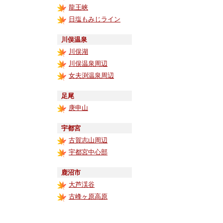
龍王峡
日塩もみじライン
川俣温泉
川俣湖
川俣温泉周辺
女夫渕温泉周辺
足尾
庚申山
宇都宮
古賀志山周辺
宇都宮中心部
鹿沼市
大芦渓谷
古峰ヶ原高原