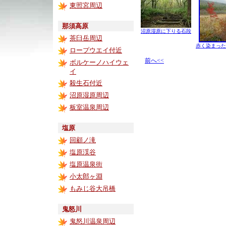
東照宮周辺
那須高原
沼原湿原に下りる石段
茶臼岳周辺
赤く染まった
ロープウエイ付近
前へ<<
ボルケーノハイウェ
イ
殺生石付近
沼原湿原周辺
板室温泉周辺
塩原
回顧ノ滝
塩原渓谷
塩原温泉街
小太郎ヶ淵
もみじ谷大吊橋
鬼怒川
鬼怒川温泉周辺