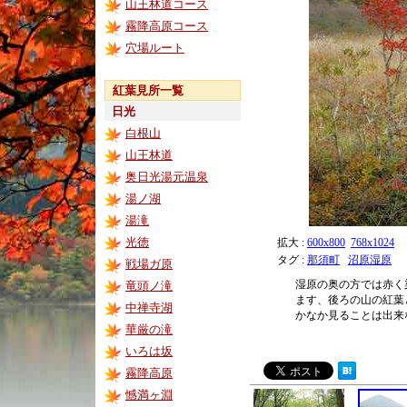
山王林道コース
霧降高原コース
穴場ルート
紅葉見所一覧
日光
白根山
山王林道
奥日光湯元温泉
湯ノ湖
湯滝
光徳
拡大 :
600x800
768x1024
タグ :
那須町
沼原湿原
戦場ガ原
湿原の奥の方では赤く
竜頭ノ滝
ます、後ろの山の紅葉
中禅寺湖
かなか見ることは出来
華厳の滝
いろは坂
霧降高原
憾満ヶ淵