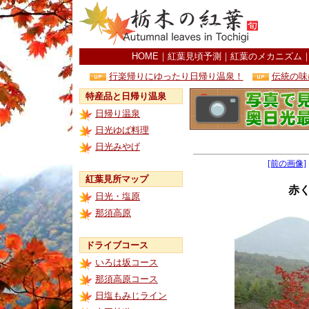
HOME
｜
紅葉見頃予測
｜
紅葉のメカニズム
行楽帰りにゆったり日帰り温泉！
伝統の味
特産品と日帰り温泉
日帰り温泉
日光ゆば料理
日光みやげ
[前の画像]
紅葉見所マップ
赤
日光・塩原
那須高原
ドライブコース
いろは坂コース
那須高原コース
日塩もみじライン