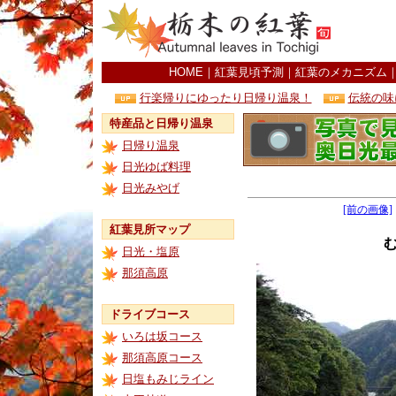
HOME
｜
紅葉見頃予測
｜
紅葉のメカニズム
行楽帰りにゆったり日帰り温泉！
伝統の味
特産品と日帰り温泉
日帰り温泉
日光ゆば料理
日光みやげ
[前の画像]
紅葉見所マップ
日光・塩原
那須高原
ドライブコース
いろは坂コース
那須高原コース
日塩もみじライン