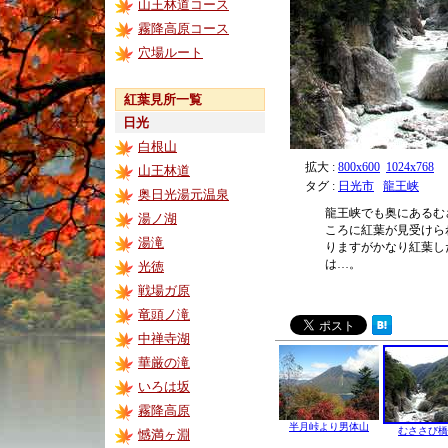
山王林道コース
霧降高原コース
穴場ルート
紅葉見所一覧
日光
白根山
拡大 :
800x600
1024x768
山王林道
タグ :
日光市
龍王峡
奥日光湯元温泉
龍王峡でも奥にあるむ
湯ノ湖
ころに紅葉が見受けら
湯滝
りますがかなり紅葉し
は…。
光徳
戦場ガ原
竜頭ノ滝
中禅寺湖
華厳の滝
いろは坂
霧降高原
半月峠より男体山
むささび橋
憾満ヶ淵