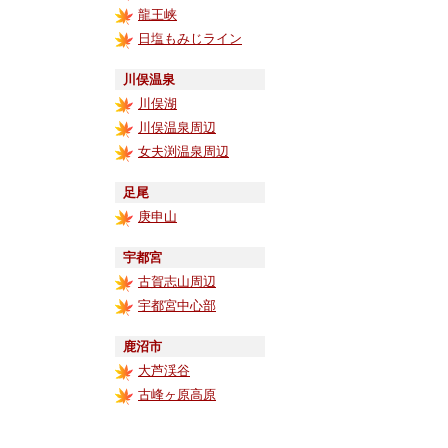
龍王峡
日塩もみじライン
川俣温泉
川俣湖
川俣温泉周辺
女夫渕温泉周辺
足尾
庚申山
宇都宮
古賀志山周辺
宇都宮中心部
鹿沼市
大芦渓谷
古峰ヶ原高原