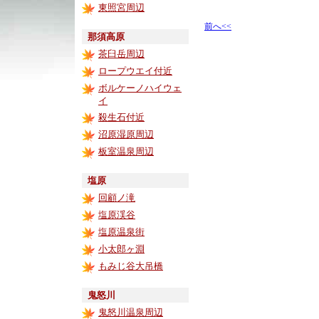
東照宮周辺
前へ<<
那須高原
茶臼岳周辺
ロープウエイ付近
ボルケーノハイウェ
イ
殺生石付近
沼原湿原周辺
板室温泉周辺
塩原
回顧ノ滝
塩原渓谷
塩原温泉街
小太郎ヶ淵
もみじ谷大吊橋
鬼怒川
鬼怒川温泉周辺