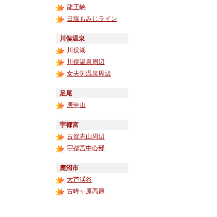
龍王峡
日塩もみじライン
川俣温泉
川俣湖
川俣温泉周辺
女夫渕温泉周辺
足尾
庚申山
宇都宮
古賀志山周辺
宇都宮中心部
鹿沼市
大芦渓谷
古峰ヶ原高原