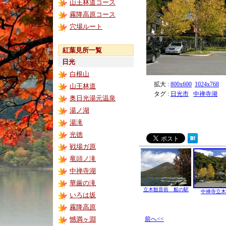
山王林道コース
霧降高原コース
穴場ルート
紅葉見所一覧
日光
白根山
拡大 :
800x600
1024x768
山王林道
タグ :
日光市
中禅寺湖
奥日光湯元温泉
湯ノ湖
湯滝
光徳
戦場ガ原
竜頭ノ滝
中禅寺湖
華厳の滝
立木観音前 船の駅
中禅寺立木
いろは坂
霧降高原
憾満ヶ淵
前へ<<