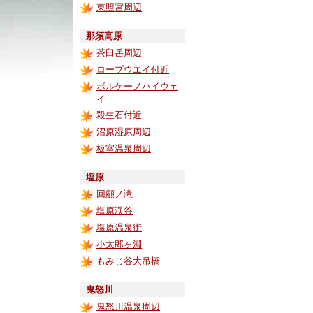
東照宮周辺
那須高原
茶臼岳周辺
ロープウエイ付近
ボルケーノハイウェ
イ
殺生石付近
沼原湿原周辺
板室温泉周辺
塩原
回顧ノ滝
塩原渓谷
塩原温泉街
小太郎ヶ淵
もみじ谷大吊橋
鬼怒川
鬼怒川温泉周辺