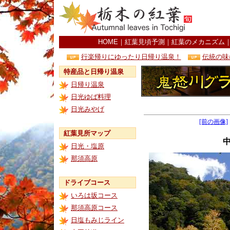
HOME
｜
紅葉見頃予測
｜
紅葉のメカニズム
行楽帰りにゆったり日帰り温泉！
伝統の味
特産品と日帰り温泉
日帰り温泉
日光ゆば料理
日光みやげ
[前の画像]
紅葉見所マップ
日光・塩原
那須高原
ドライブコース
いろは坂コース
那須高原コース
日塩もみじライン