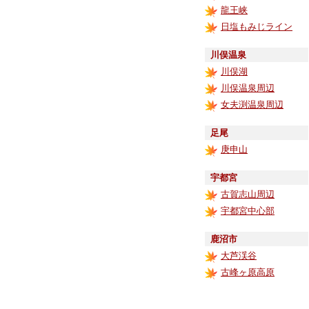
龍王峡
日塩もみじライン
川俣温泉
川俣湖
川俣温泉周辺
女夫渕温泉周辺
足尾
庚申山
宇都宮
古賀志山周辺
宇都宮中心部
鹿沼市
大芦渓谷
古峰ヶ原高原