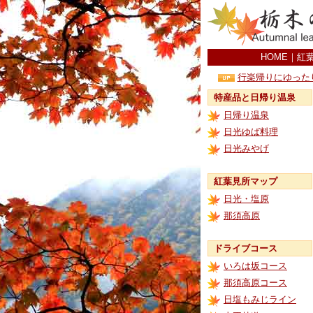
HOME
｜
紅
行楽帰りにゆった
特産品と日帰り温泉
日帰り温泉
日光ゆば料理
日光みやげ
紅葉見所マップ
日光・塩原
那須高原
ドライブコース
いろは坂コース
那須高原コース
日塩もみじライン