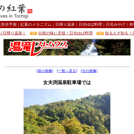
葉見頃予測
｜
紅葉のメカニズム
｜
日帰り温泉
｜
日光ゆば料理
｜
日光みやげ
｜
有
り日帰り温泉！
伝統の味に舌鼓！日光ゆば料理
知る人ぞ知る！
[前の画像]
[一覧へ戻る]
[次の画像]
女夫渕温泉駐車場では