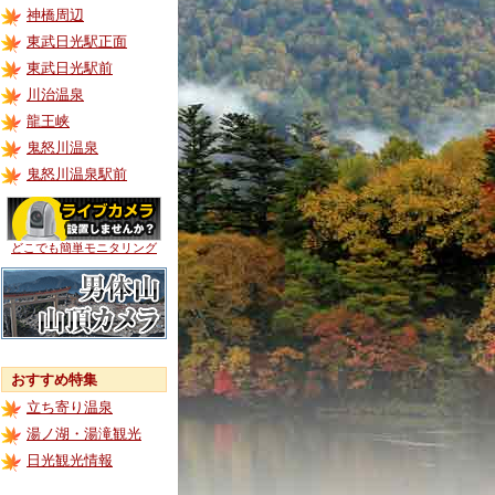
神橋周辺
東武日光駅正面
東武日光駅前
川治温泉
龍王峡
鬼怒川温泉
鬼怒川温泉駅前
どこでも簡単モニタリング
おすすめ特集
立ち寄り温泉
湯ノ湖・湯滝観光
日光観光情報