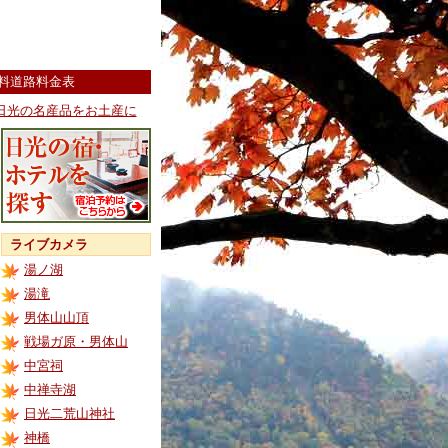
料道路料金表
日光の名産品をお土産に
ライブカメラ
湯ノ湖
湯滝
男体山山頂
戦場ガ原・男体山
中宮祠
中禅寺湖
日光二荒山神社
神橋