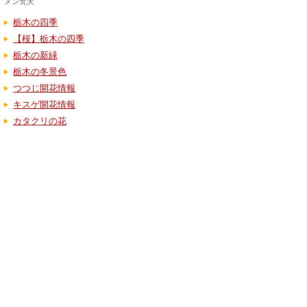
メン梵天
栃木の四季
【桜】栃木の四季
栃木の新緑
栃木の冬景色
つつじ開花情報
キスゲ開花情報
カタクリの花