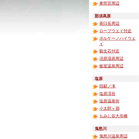
東照宮周辺
那須高原
茶臼岳周辺
ロープウエイ付近
ボルケーノハイウェ
イ
殺生石付近
沼原湿原周辺
板室温泉周辺
塩原
回顧ノ滝
塩原渓谷
塩原温泉街
小太郎ヶ淵
もみじ谷大吊橋
鬼怒川
鬼怒川温泉周辺