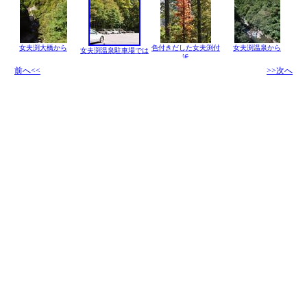
女夫渕大橋から
色付きだした女夫渕付
女夫渕温泉から
女夫渕温泉駐車場では
近
前へ<<
>>次へ