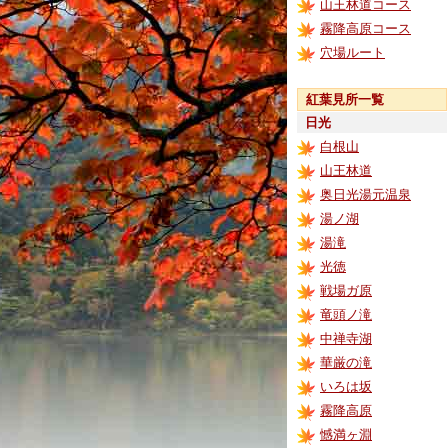
山王林道コース
霧降高原コース
穴場ルート
紅葉見所一覧
日光
白根山
山王林道
奥日光湯元温泉
湯ノ湖
湯滝
光徳
戦場ガ原
竜頭ノ滝
中禅寺湖
華厳の滝
いろは坂
霧降高原
憾満ヶ淵