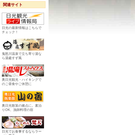
関連サイト
日光の最新情報はこちらで
チェック！
鬼怒川温泉で立ち寄り湯な
ら湯處すず風
奥日光観光・ハイキングで
のご昼食やご休憩に
奥日光散策の拠点に。素泊
りOK、漁師料理の宿
日光でお食事するならラー