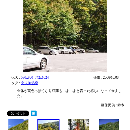
拡大 :
580x800
742x1024
撮影 : 2006/10/03
タグ :
女夫渕温泉
全体が黄色っぽくなり紅葉もいよいよと言った感じになって来まし
た。
画像提供 : 鈴木