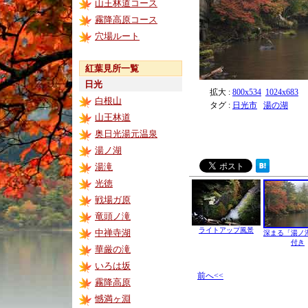
山王林道コース
霧降高原コース
穴場ルート
紅葉見所一覧
日光
拡大 :
800x534
1024x683
白根山
タグ :
日光市
湯の湖
山王林道
奥日光湯元温泉
湯ノ湖
湯滝
光徳
戦場ガ原
竜頭ノ滝
ライトアップ風景
中禅寺湖
深まる「湯ノ
付き
華厳の滝
いろは坂
前へ<<
霧降高原
憾満ヶ淵