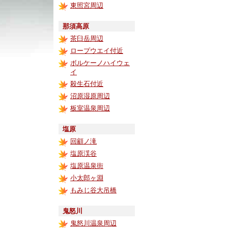
東照宮周辺
那須高原
茶臼岳周辺
ロープウエイ付近
ボルケーノハイウェ
イ
殺生石付近
沼原湿原周辺
板室温泉周辺
塩原
回顧ノ滝
塩原渓谷
塩原温泉街
小太郎ヶ淵
もみじ谷大吊橋
鬼怒川
鬼怒川温泉周辺