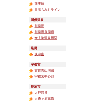
龍王峡
日塩もみじライン
川俣温泉
川俣湖
川俣温泉周辺
女夫渕温泉周辺
足尾
庚申山
宇都宮
古賀志山周辺
宇都宮中心部
鹿沼市
大芦渓谷
古峰ヶ原高原