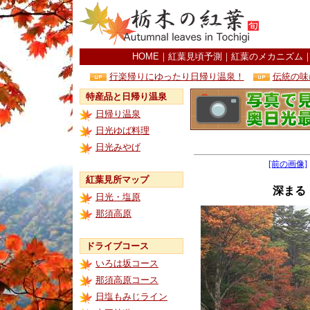
HOME
｜
紅葉見頃予測
｜
紅葉のメカニズム
行楽帰りにゆったり日帰り温泉！
伝統の味
特産品と日帰り温泉
日帰り温泉
日光ゆば料理
日光みやげ
[前の画像]
紅葉見所マップ
深まる
日光・塩原
那須高原
ドライブコース
いろは坂コース
那須高原コース
日塩もみじライン