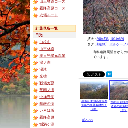
山王林道コース
霧降高原コース
穴場ルート
紅葉見所一覧
日光
拡大 :
800x538
1024x689
白根山
タグ :
那須町
ボルケーノ
山王林道
有料道路展望台からの
奥日光湯元温泉
ています。
湯ノ湖
湯滝
光徳
戦場ガ原
竜頭ノ滝
中禅寺湖
2006年 那須高原有料
2006年 那
華厳の滝
道路の紅葉取材終了
道路の紅葉取
（3）
いろは坂
（2）
霧降高原
前へ<<
憾満ヶ淵