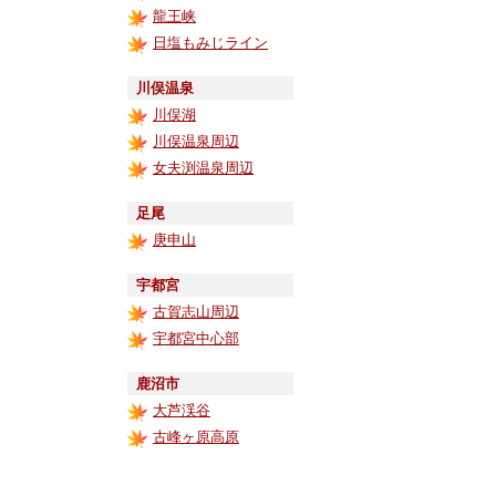
龍王峡
日塩もみじライン
川俣温泉
川俣湖
川俣温泉周辺
女夫渕温泉周辺
足尾
庚申山
宇都宮
古賀志山周辺
宇都宮中心部
鹿沼市
大芦渓谷
古峰ヶ原高原