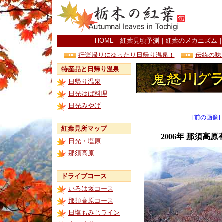
HOME
｜
紅葉見頃予測
｜
紅葉のメカニズム
行楽帰りにゆったり日帰り温泉！
伝統の味
特産品と日帰り温泉
日帰り温泉
日光ゆば料理
日光みやげ
[前の画像]
紅葉見所マップ
2006年 那須
日光・塩原
那須高原
ドライブコース
いろは坂コース
那須高原コース
日塩もみじライン