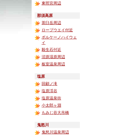
東照宮周辺
那須高原
茶臼岳周辺
ロープウエイ付近
ボルケーノハイウェ
イ
殺生石付近
沼原湿原周辺
板室温泉周辺
塩原
回顧ノ滝
塩原渓谷
塩原温泉街
小太郎ヶ淵
もみじ谷大吊橋
鬼怒川
鬼怒川温泉周辺