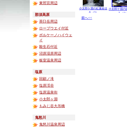
東照宮周辺
小太郎ケ淵の紅葉始ま
小太郎ケ淵の
る（3）
る（2
那須高原
前へ<<
茶臼岳周辺
ロープウエイ付近
ボルケーノハイウェ
イ
殺生石付近
沼原湿原周辺
板室温泉周辺
塩原
回顧ノ滝
塩原渓谷
塩原温泉街
小太郎ヶ淵
もみじ谷大吊橋
鬼怒川
鬼怒川温泉周辺