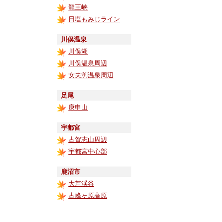
龍王峡
日塩もみじライン
川俣温泉
川俣湖
川俣温泉周辺
女夫渕温泉周辺
足尾
庚申山
宇都宮
古賀志山周辺
宇都宮中心部
鹿沼市
大芦渓谷
古峰ヶ原高原