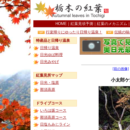
HOME
｜
紅葉見頃予測
｜
紅葉のメカニズム
行楽帰りにゆったり日帰り温泉！
伝統の味
特産品と日帰り温泉
日帰り温泉
日光ゆば料理
日光みやげ
[前の画像]
紅葉見所マップ
小太郎ケ
日光・塩原
那須高原
ドライブコース
いろは坂コース
那須高原コース
日塩もみじライン