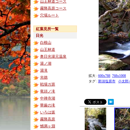
山王林道コース
霧降高原コース
穴場ルート
紅葉見所一覧
日光
白根山
山王林道
奥日光湯元温泉
湯ノ湖
湯滝
拡大 :
600x788
768x1008
光徳
タグ :
那須塩原市
小太郎
戦場ガ原
竜頭ノ滝
中禅寺湖
華厳の滝
いろは坂
霧降高原
憾満ヶ淵