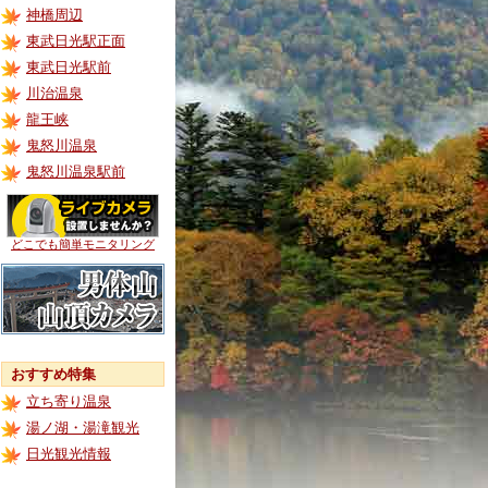
神橋周辺
東武日光駅正面
東武日光駅前
川治温泉
龍王峡
鬼怒川温泉
鬼怒川温泉駅前
どこでも簡単モニタリング
おすすめ特集
立ち寄り温泉
湯ノ湖・湯滝観光
日光観光情報