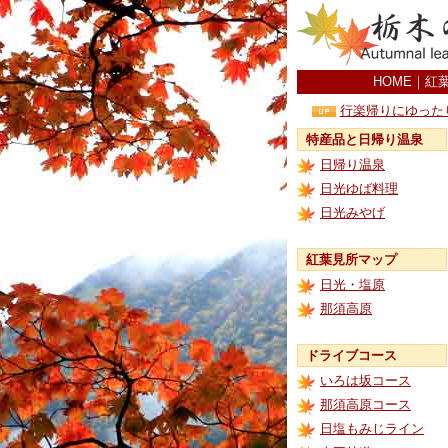
HOME
｜
紅
行楽帰りにゆった
特産品と日帰り温泉
日帰り温泉
日光ゆば料理
日光みやげ
紅葉見所マップ
日光・塩原
那須高原
ドライブコース
いろは坂コース
那須高原コース
日塩もみじライン