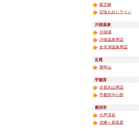
龍王峡
日塩もみじライン
川俣温泉
川俣湖
川俣温泉周辺
女夫渕温泉周辺
足尾
庚申山
宇都宮
古賀志山周辺
宇都宮中心部
鹿沼市
大芦渓谷
古峰ヶ原高原