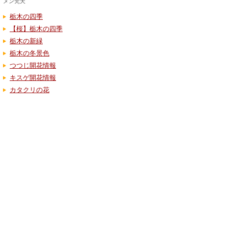
メン梵天
栃木の四季
【桜】栃木の四季
栃木の新緑
栃木の冬景色
つつじ開花情報
キスゲ開花情報
カタクリの花