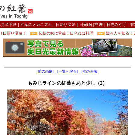
葉見頃予測
｜
紅葉のメカニズム
｜
日帰り温泉
｜
日光ゆば料理
｜
日光みやげ
｜
有
り日帰り温泉！
伝統の味に舌鼓！日光ゆば料理
知る人ぞ知る！
[前の画像]
[一覧へ戻る]
[次の画像]
もみじラインの紅葉もあと少し（2）