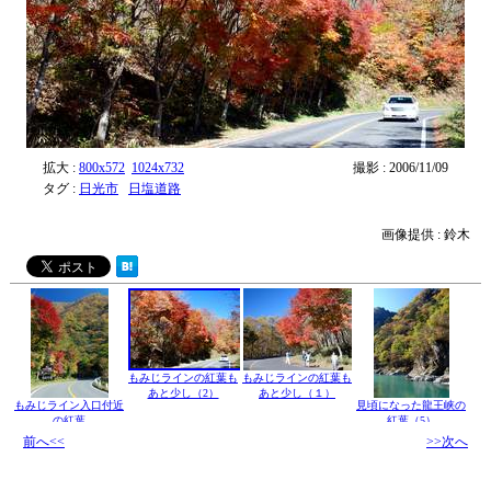
拡大 :
800x572
1024x732
撮影 : 2006/11/09
タグ :
日光市
日塩道路
画像提供 : 鈴木
もみじラインの紅葉も
もみじラインの紅葉も
あと少し（2）
あと少し（１）
もみじライン入口付近
見頃になった龍王峡の
の紅葉
紅葉（5）
前へ<<
>>次へ