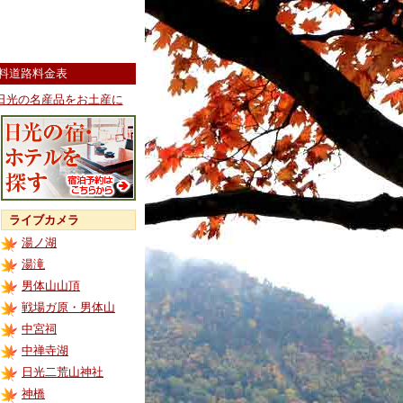
料道路料金表
日光の名産品をお土産に
ライブカメラ
湯ノ湖
湯滝
男体山山頂
戦場ガ原・男体山
中宮祠
中禅寺湖
日光二荒山神社
神橋