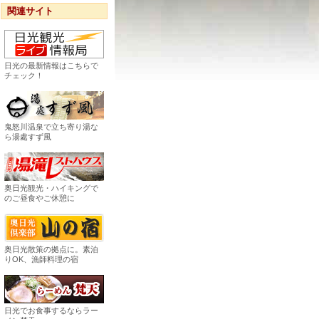
関連サイト
日光の最新情報はこちらで
チェック！
鬼怒川温泉で立ち寄り湯な
ら湯處すず風
奥日光観光・ハイキングで
のご昼食やご休憩に
奥日光散策の拠点に。素泊
りOK、漁師料理の宿
日光でお食事するならラー