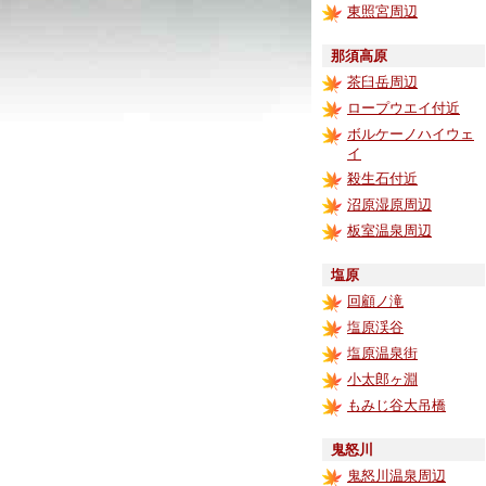
東照宮周辺
那須高原
茶臼岳周辺
ロープウエイ付近
ボルケーノハイウェ
イ
殺生石付近
沼原湿原周辺
板室温泉周辺
塩原
回顧ノ滝
塩原渓谷
塩原温泉街
小太郎ヶ淵
もみじ谷大吊橋
鬼怒川
鬼怒川温泉周辺