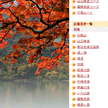
山王林道コース
霧降高原コース
穴場ルート
紅葉見所一覧
日光
白根山
山王林道
奥日光湯元温泉
湯ノ湖
湯滝
光徳
戦場ガ原
竜頭ノ滝
中禅寺湖
華厳の滝
いろは坂
霧降高原
憾満ヶ淵