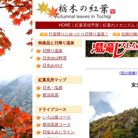
HOME
｜
紅葉見頃予測
｜
紅葉のメカニズム
行楽帰りにゆったり日帰り温泉！
伝統の味
特産品と日帰り温泉
日帰り温泉
日光ゆば料理
日光みやげ
[前の画像]
紅葉見所マップ
女
日光・塩原
那須高原
ドライブコース
いろは坂コース
那須高原コース
日塩もみじライン