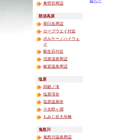
前へ<<
東照宮周辺
那須高原
茶臼岳周辺
ロープウエイ付近
ボルケーノハイウェ
イ
殺生石付近
沼原湿原周辺
板室温泉周辺
塩原
回顧ノ滝
塩原渓谷
塩原温泉街
小太郎ヶ淵
もみじ谷大吊橋
鬼怒川
鬼怒川温泉周辺