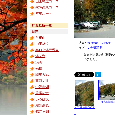
山王林道コース
霧降高原コース
穴場ルート
紅葉見所一覧
日光
白根山
拡大 :
800x600
1024x768
山王林道
タグ :
女夫渕温泉
奥日光湯元温泉
女夫淵温泉の駐車場の
湯ノ湖
いました。
湯滝
光徳
戦場ガ原
竜頭ノ滝
中禅寺湖
華厳の滝
いろは坂
女夫渕駐車
霧降高原
女夫淵大橋の紅葉
憾満ヶ淵