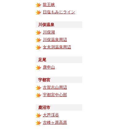
龍王峡
日塩もみじライン
川俣温泉
川俣湖
川俣温泉周辺
女夫渕温泉周辺
足尾
庚申山
宇都宮
古賀志山周辺
宇都宮中心部
鹿沼市
大芦渓谷
古峰ヶ原高原