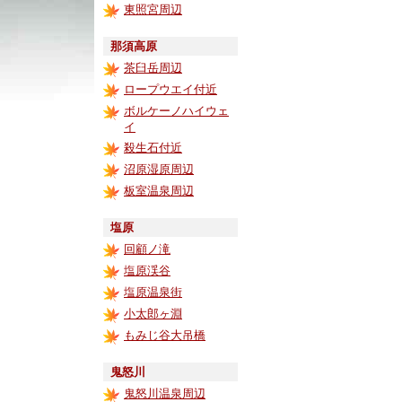
東照宮周辺
那須高原
茶臼岳周辺
ロープウエイ付近
ボルケーノハイウェ
イ
殺生石付近
沼原湿原周辺
板室温泉周辺
塩原
回顧ノ滝
塩原渓谷
塩原温泉街
小太郎ヶ淵
もみじ谷大吊橋
鬼怒川
鬼怒川温泉周辺