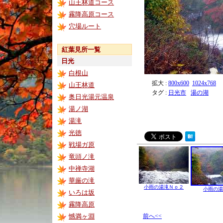
山王林道コース
霧降高原コース
穴場ルート
紅葉見所一覧
日光
白根山
拡大 :
800x600
1024x768
山王林道
タグ :
日光市
湯の湖
奥日光湯元温泉
湯ノ湖
湯滝
光徳
戦場ガ原
竜頭ノ滝
中禅寺湖
華厳の滝
小雨の湯滝Ｎｏ２
小雨の湯
いろは坂
霧降高原
憾満ヶ淵
前へ<<