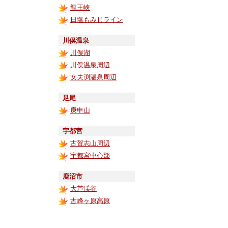
龍王峡
日塩もみじライン
川俣温泉
川俣湖
川俣温泉周辺
女夫渕温泉周辺
足尾
庚申山
宇都宮
古賀志山周辺
宇都宮中心部
鹿沼市
大芦渓谷
古峰ヶ原高原