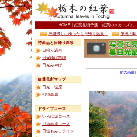
HOME
｜
紅葉見頃予測
｜
紅葉のメカニズム
行楽帰りにゆったり日帰り温泉！
伝統の味
特産品と日帰り温泉
日帰り温泉
日光ゆば料理
日光みやげ
[前の画像]
紅葉見所マップ
日光・塩原
那須高原
ドライブコース
いろは坂コース
那須高原コース
日塩もみじライン