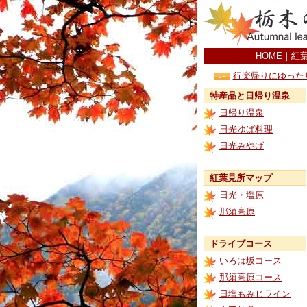
HOME
｜
紅
行楽帰りにゆった
特産品と日帰り温泉
日帰り温泉
日光ゆば料理
日光みやげ
紅葉見所マップ
日光・塩原
那須高原
ドライブコース
いろは坂コース
那須高原コース
日塩もみじライン