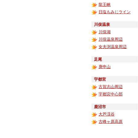
龍王峡
日塩もみじライン
川俣温泉
川俣湖
川俣温泉周辺
女夫渕温泉周辺
足尾
庚申山
宇都宮
古賀志山周辺
宇都宮中心部
鹿沼市
大芦渓谷
古峰ヶ原高原