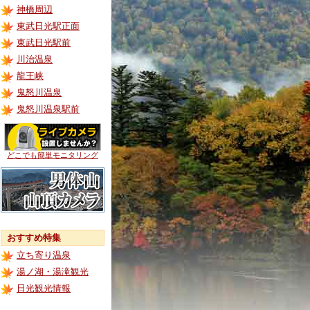
神橋周辺
東武日光駅正面
東武日光駅前
川治温泉
龍王峡
鬼怒川温泉
鬼怒川温泉駅前
どこでも簡単モニタリング
おすすめ特集
立ち寄り温泉
湯ノ湖・湯滝観光
日光観光情報