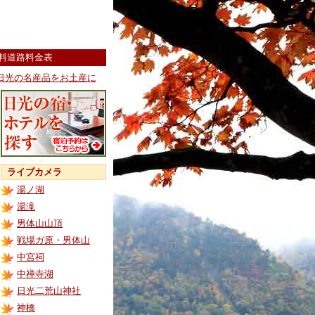
料道路料金表
日光の名産品をお土産に
ライブカメラ
湯ノ湖
湯滝
男体山山頂
戦場ガ原・男体山
中宮祠
中禅寺湖
日光二荒山神社
神橋