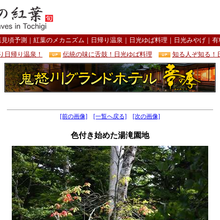
葉見頃予測
｜
紅葉のメカニズム
｜
日帰り温泉
｜
日光ゆば料理
｜
日光みやげ
｜
有
り日帰り温泉！
伝統の味に舌鼓！日光ゆば料理
知る人ぞ知る！
[前の画像]
[一覧へ戻る]
[次の画像]
色付き始めた湯滝園地