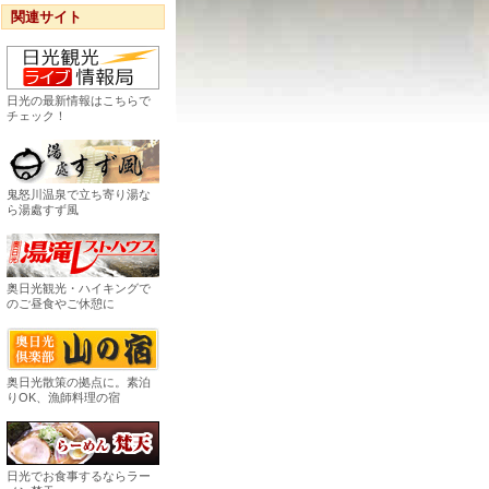
関連サイト
日光の最新情報はこちらで
チェック！
鬼怒川温泉で立ち寄り湯な
ら湯處すず風
奥日光観光・ハイキングで
のご昼食やご休憩に
奥日光散策の拠点に。素泊
りOK、漁師料理の宿
日光でお食事するならラー