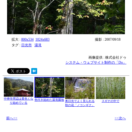
拡大 :
800x534
1024x683
撮影 : 2007/09/18
タグ :
日光市
湯滝
画像提供 : 株式会社ドゥ
システム・ウェブサイト制作の「Do」
中禅寺周辺は黄色くな
色付き始めた湯滝園地
奥日光でよく見られる
スギナの中で
り始めている
秋の花「ノコンギク」
前へ<<
>>次へ