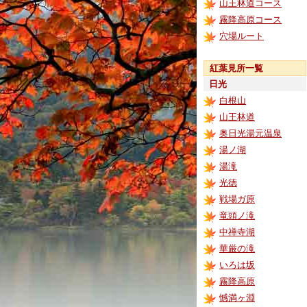
山王林道コース
霧降高原コース
穴場ルート
紅葉見所一覧
日光
白根山
山王林道
奥日光湯元温泉
湯ノ湖
湯滝
光徳
戦場ガ原
竜頭ノ滝
中禅寺湖
華厳の滝
いろは坂
霧降高原
憾満ヶ淵