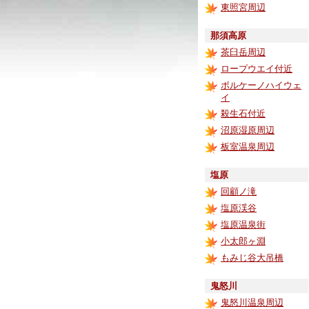
東照宮周辺
那須高原
茶臼岳周辺
ロープウエイ付近
ボルケーノハイウェ
イ
殺生石付近
沼原湿原周辺
板室温泉周辺
塩原
回顧ノ滝
塩原渓谷
塩原温泉街
小太郎ヶ淵
もみじ谷大吊橋
鬼怒川
鬼怒川温泉周辺