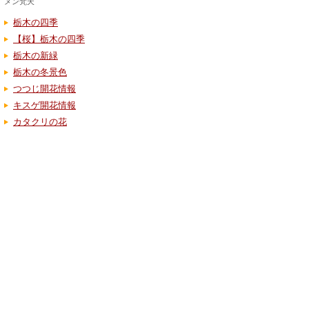
メン梵天
栃木の四季
【桜】栃木の四季
栃木の新緑
栃木の冬景色
つつじ開花情報
キスゲ開花情報
カタクリの花