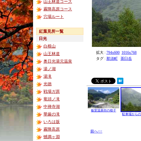
山王林道コース
霧降高原コース
穴場ルート
紅葉見所一覧
日光
白根山
拡大 :
794x600
1016x768
山王林道
タグ :
那須町
茶臼岳
奥日光湯元温泉
湯ノ湖
湯滝
光徳
戦場ガ原
竜頭ノ滝
中禅寺湖
板室温泉街の様子
華厳の滝
駐車場からの
いろは坂
霧降高原
前へ<<
憾満ヶ淵