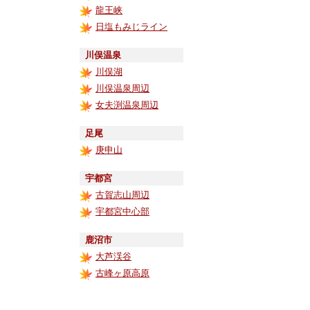
龍王峡
日塩もみじライン
川俣温泉
川俣湖
川俣温泉周辺
女夫渕温泉周辺
足尾
庚申山
宇都宮
古賀志山周辺
宇都宮中心部
鹿沼市
大芦渓谷
古峰ヶ原高原