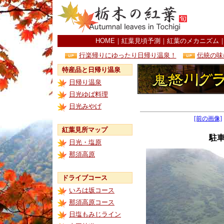
HOME
｜
紅葉見頃予測
｜
紅葉のメカニズム
行楽帰りにゆったり日帰り温泉！
伝統の味
特産品と日帰り温泉
日帰り温泉
日光ゆば料理
日光みやげ
[前の画像]
紅葉見所マップ
駐
日光・塩原
那須高原
ドライブコース
いろは坂コース
那須高原コース
日塩もみじライン