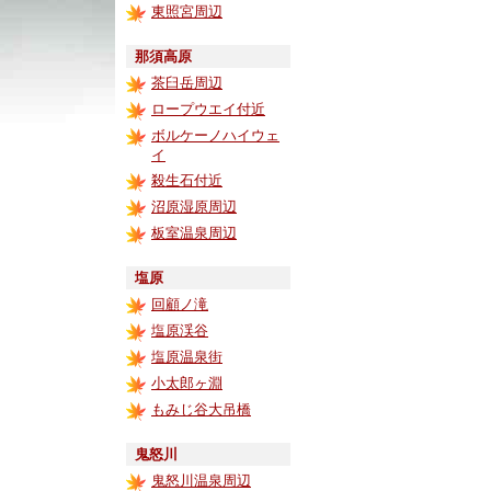
東照宮周辺
那須高原
茶臼岳周辺
ロープウエイ付近
ボルケーノハイウェ
イ
殺生石付近
沼原湿原周辺
板室温泉周辺
塩原
回顧ノ滝
塩原渓谷
塩原温泉街
小太郎ヶ淵
もみじ谷大吊橋
鬼怒川
鬼怒川温泉周辺