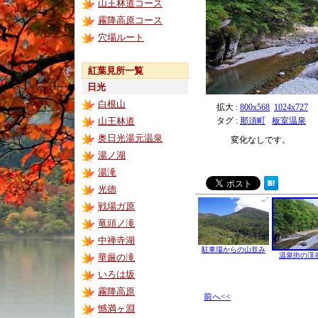
山王林道コース
霧降高原コース
穴場ルート
紅葉見所一覧
日光
白根山
拡大 :
800x568
1024x727
山王林道
タグ :
那須町
板室温泉
奥日光湯元温泉
変化なしです。
湯ノ湖
湯滝
光徳
戦場ガ原
竜頭ノ滝
中禅寺湖
駐車場からの山並み
温泉街の渓
華厳の滝
いろは坂
霧降高原
前へ<<
憾満ヶ淵