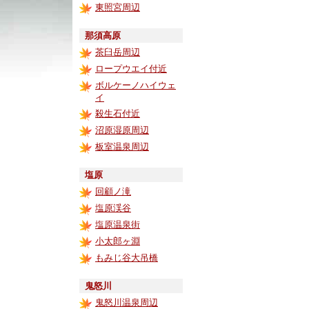
東照宮周辺
那須高原
茶臼岳周辺
ロープウエイ付近
ボルケーノハイウェ
イ
殺生石付近
沼原湿原周辺
板室温泉周辺
塩原
回顧ノ滝
塩原渓谷
塩原温泉街
小太郎ヶ淵
もみじ谷大吊橋
鬼怒川
鬼怒川温泉周辺