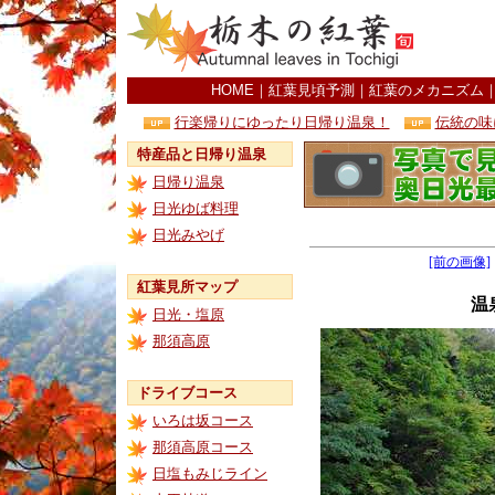
HOME
｜
紅葉見頃予測
｜
紅葉のメカニズム
行楽帰りにゆったり日帰り温泉！
伝統の味
特産品と日帰り温泉
日帰り温泉
日光ゆば料理
日光みやげ
[前の画像]
紅葉見所マップ
温
日光・塩原
那須高原
ドライブコース
いろは坂コース
那須高原コース
日塩もみじライン