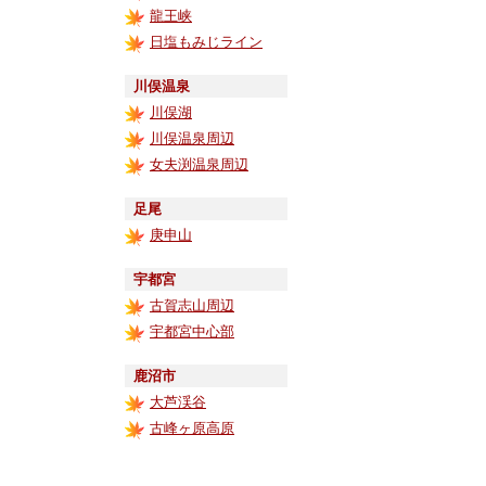
龍王峡
日塩もみじライン
川俣温泉
川俣湖
川俣温泉周辺
女夫渕温泉周辺
足尾
庚申山
宇都宮
古賀志山周辺
宇都宮中心部
鹿沼市
大芦渓谷
古峰ヶ原高原