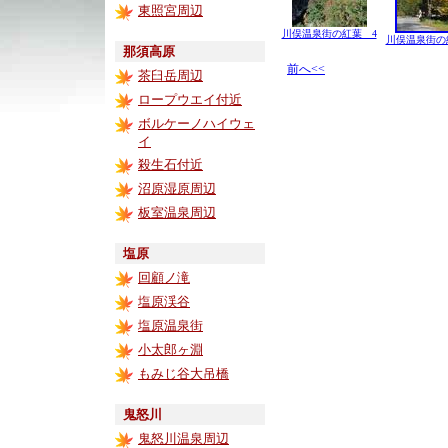
東照宮周辺
川俣温泉街の紅葉 4
川俣温泉街の
那須高原
前へ<<
茶臼岳周辺
ロープウエイ付近
ボルケーノハイウェ
イ
殺生石付近
沼原湿原周辺
板室温泉周辺
塩原
回顧ノ滝
塩原渓谷
塩原温泉街
小太郎ヶ淵
もみじ谷大吊橋
鬼怒川
鬼怒川温泉周辺