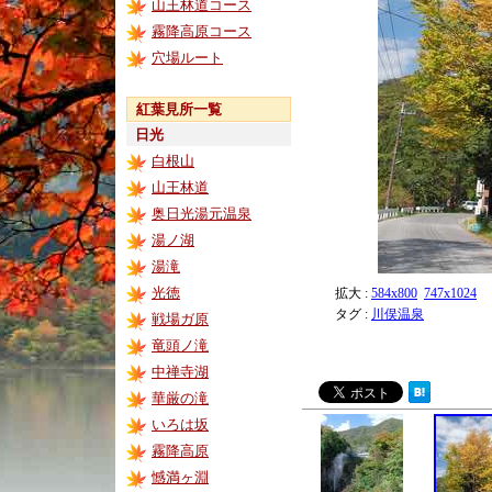
山王林道コース
霧降高原コース
穴場ルート
紅葉見所一覧
日光
白根山
山王林道
奥日光湯元温泉
湯ノ湖
湯滝
光徳
拡大 :
584x800
747x1024
タグ :
川俣温泉
戦場ガ原
竜頭ノ滝
中禅寺湖
華厳の滝
いろは坂
霧降高原
憾満ヶ淵