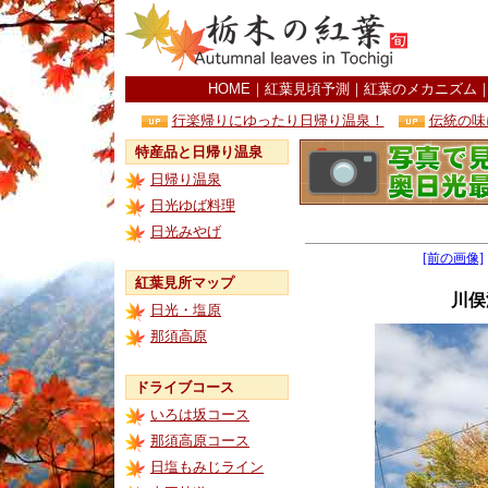
HOME
｜
紅葉見頃予測
｜
紅葉のメカニズム
行楽帰りにゆったり日帰り温泉！
伝統の味
特産品と日帰り温泉
日帰り温泉
日光ゆば料理
日光みやげ
[前の画像]
紅葉見所マップ
川俣
日光・塩原
那須高原
ドライブコース
いろは坂コース
那須高原コース
日塩もみじライン