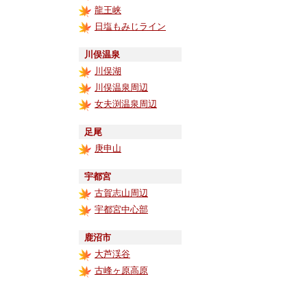
龍王峡
日塩もみじライン
川俣温泉
川俣湖
川俣温泉周辺
女夫渕温泉周辺
足尾
庚申山
宇都宮
古賀志山周辺
宇都宮中心部
鹿沼市
大芦渓谷
古峰ヶ原高原