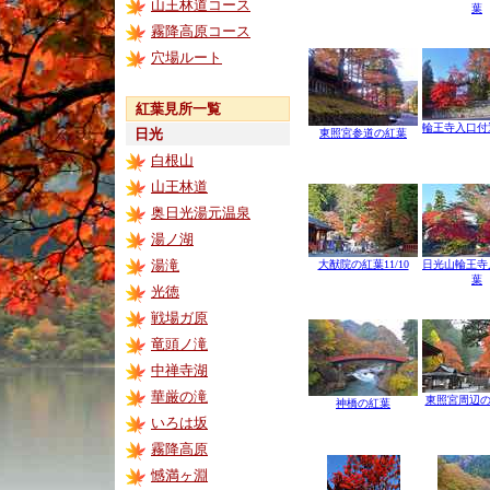
山王林道コース
葉
霧降高原コース
穴場ルート
紅葉見所一覧
輪王寺入口付
日光
東照宮参道の紅葉
白根山
山王林道
奥日光湯元温泉
湯ノ湖
湯滝
大猷院の紅葉11/10
日光山輪王寺
葉
光徳
戦場ガ原
竜頭ノ滝
中禅寺湖
華厳の滝
東照宮周辺の
神橋の紅葉
いろは坂
霧降高原
憾満ヶ淵