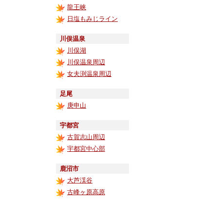
龍王峡
日塩もみじライン
川俣温泉
川俣湖
川俣温泉周辺
女夫渕温泉周辺
足尾
庚申山
宇都宮
古賀志山周辺
宇都宮中心部
鹿沼市
大芦渓谷
古峰ヶ原高原