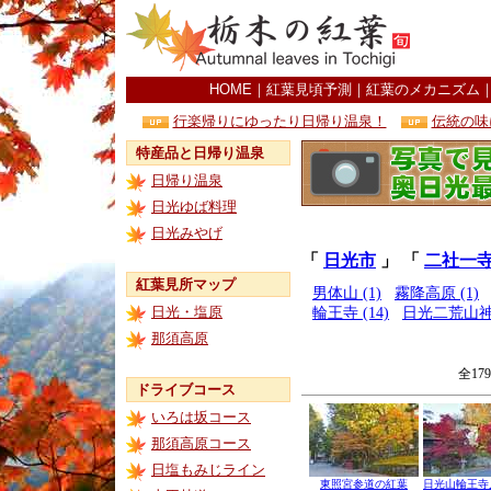
HOME
｜
紅葉見頃予測
｜
紅葉のメカニズム
行楽帰りにゆったり日帰り温泉！
伝統の味
特産品と日帰り温泉
日帰り温泉
日光ゆば料理
日光みやげ
「
日光市
」 「
二社一
紅葉見所マップ
男体山 (1)
霧降高原 (1)
日光・塩原
輪王寺 (14)
日光二荒山神社
那須高原
全17
ドライブコース
いろは坂コース
那須高原コース
日塩もみじライン
東照宮参道の紅葉
日光山輪王寺