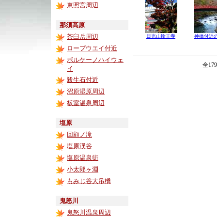
東照宮周辺
那須高原
茶臼岳周辺
日光山輪王寺
神橋付近
ロープウエイ付近
ボルケーノハイウェ
全17
イ
殺生石付近
沼原湿原周辺
板室温泉周辺
塩原
回顧ノ滝
塩原渓谷
塩原温泉街
小太郎ヶ淵
もみじ谷大吊橋
鬼怒川
鬼怒川温泉周辺