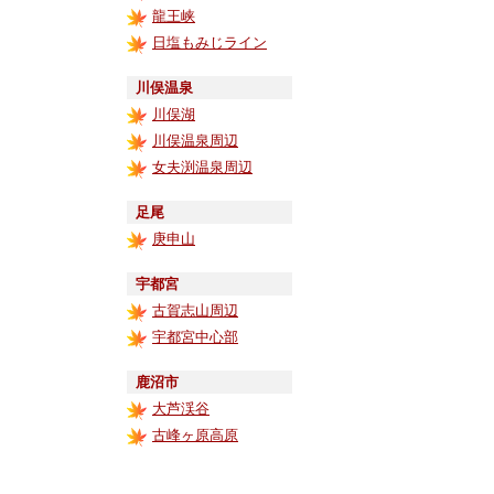
龍王峡
日塩もみじライン
川俣温泉
川俣湖
川俣温泉周辺
女夫渕温泉周辺
足尾
庚申山
宇都宮
古賀志山周辺
宇都宮中心部
鹿沼市
大芦渓谷
古峰ヶ原高原