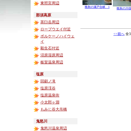
東照宮周辺
晩秋の瀬戸合峡 1
晩秋の川俣
那須高原
茶臼岳周辺
ロープウエイ付近
<<前へ
全3
ボルケーノハイウェ
イ
殺生石付近
沼原湿原周辺
板室温泉周辺
塩原
回顧ノ滝
塩原渓谷
塩原温泉街
小太郎ヶ淵
もみじ谷大吊橋
鬼怒川
鬼怒川温泉周辺