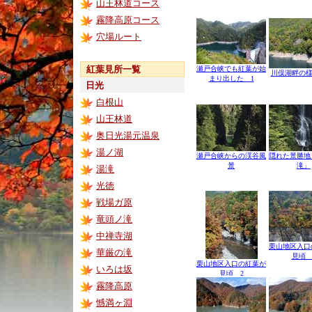
山王林道コース
霧降高原コース
穴場ルート
紅葉見所一覧
瀬戸合峡でも紅葉が始
川俣湖畔の様
まり出した 1
日光
白根山
山王林道
奥日光湯元温泉
湯ノ湖
瀬戸合峡からの渓谷風
隠れた景勝地
景
滝」
湯滝
光徳
戦場ガ原
竜頭ノ滝
中禅寺湖
栗山地区入口
華厳の滝
見頃 
栗山地区入口の紅葉が
いろは坂
見頃 2
霧降高原
憾満ヶ淵