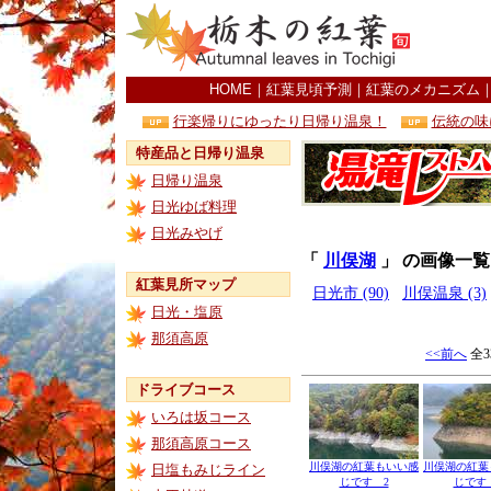
HOME
｜
紅葉見頃予測
｜
紅葉のメカニズム
行楽帰りにゆったり日帰り温泉！
伝統の味
特産品と日帰り温泉
日帰り温泉
日光ゆば料理
日光みやげ
「
川俣湖
」 の画像一覧
紅葉見所マップ
日光市 (90)
川俣温泉 (3)
日光・塩原
那須高原
<<前へ
全3
ドライブコース
いろは坂コース
那須高原コース
川俣湖の紅葉もいい感
川俣湖の紅葉
日塩もみじライン
じです 2
じです