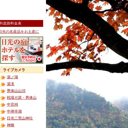
料道路料金表
日光の名産品をお土産に
ライブカメラ
湯ノ湖
湯滝
男体山山頂
戦場ガ原・男体山
中宮祠
中禅寺湖
日光二荒山神社
神橋