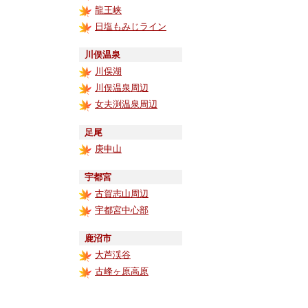
龍王峡
日塩もみじライン
川俣温泉
川俣湖
川俣温泉周辺
女夫渕温泉周辺
足尾
庚申山
宇都宮
古賀志山周辺
宇都宮中心部
鹿沼市
大芦渓谷
古峰ヶ原高原