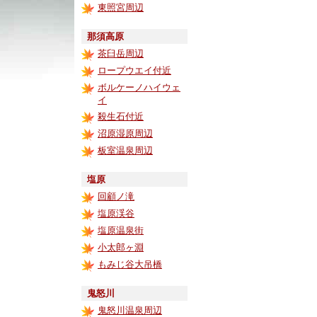
東照宮周辺
那須高原
茶臼岳周辺
ロープウエイ付近
ボルケーノハイウェ
イ
殺生石付近
沼原湿原周辺
板室温泉周辺
塩原
回顧ノ滝
塩原渓谷
塩原温泉街
小太郎ヶ淵
もみじ谷大吊橋
鬼怒川
鬼怒川温泉周辺