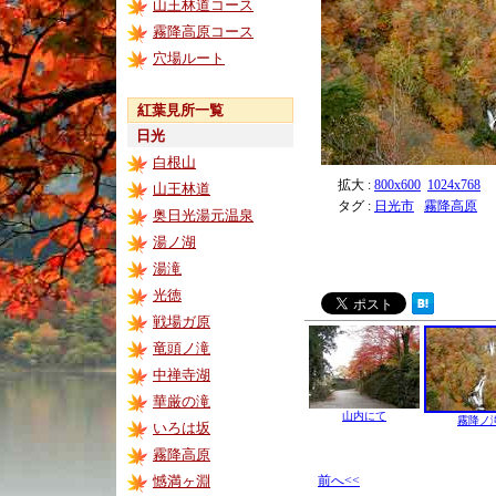
山王林道コース
霧降高原コース
穴場ルート
紅葉見所一覧
日光
白根山
拡大 :
800x600
1024x768
山王林道
タグ :
日光市
霧降高原
奥日光湯元温泉
湯ノ湖
湯滝
光徳
戦場ガ原
竜頭ノ滝
中禅寺湖
華厳の滝
山内にて
霧降ノ
いろは坂
霧降高原
憾満ヶ淵
前へ<<