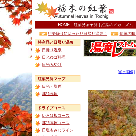
HOME
｜
紅葉見頃予測
｜
紅葉のメカニズム
行楽帰りにゆったり日帰り温泉！
伝統の味
特産品と日帰り温泉
日帰り温泉
日光ゆば料理
日光みやげ
[前の画像]
紅葉見所マップ
日光・塩原
那須高原
ドライブコース
いろは坂コース
那須高原コース
日塩もみじライン