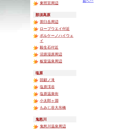
前へ<<
東照宮周辺
那須高原
茶臼岳周辺
ロープウエイ付近
ボルケーノハイウェ
イ
殺生石付近
沼原湿原周辺
板室温泉周辺
塩原
回顧ノ滝
塩原渓谷
塩原温泉街
小太郎ヶ淵
もみじ谷大吊橋
鬼怒川
鬼怒川温泉周辺