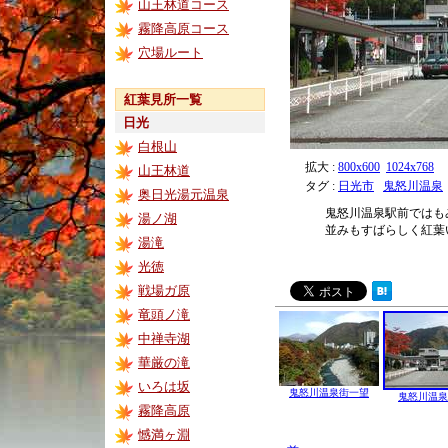
山王林道コース
霧降高原コース
穴場ルート
紅葉見所一覧
日光
白根山
拡大 :
800x600
1024x768
山王林道
タグ :
日光市
鬼怒川温泉
奥日光湯元温泉
鬼怒川温泉駅前ではも
湯ノ湖
並みもすばらしく紅葉
湯滝
光徳
戦場ガ原
竜頭ノ滝
中禅寺湖
華厳の滝
いろは坂
鬼怒川温泉街一望
鬼怒川温泉
霧降高原
憾満ヶ淵