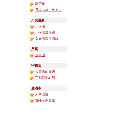
龍王峡
日塩もみじライン
川俣温泉
川俣湖
川俣温泉周辺
女夫渕温泉周辺
足尾
庚申山
宇都宮
古賀志山周辺
宇都宮中心部
鹿沼市
大芦渓谷
古峰ヶ原高原