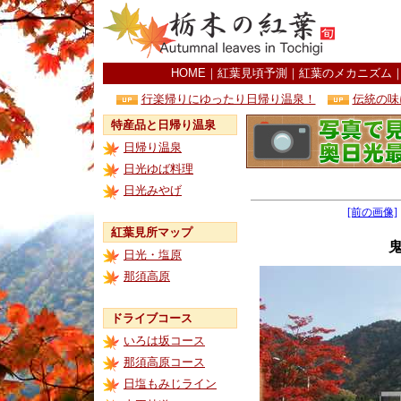
HOME
｜
紅葉見頃予測
｜
紅葉のメカニズム
行楽帰りにゆったり日帰り温泉！
伝統の味
特産品と日帰り温泉
日帰り温泉
日光ゆば料理
日光みやげ
[前の画像]
紅葉見所マップ
日光・塩原
那須高原
ドライブコース
いろは坂コース
那須高原コース
日塩もみじライン