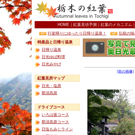
HOME
｜
紅葉見頃予測
｜
紅葉のメカニズム
行楽帰りにゆったり日帰り温泉！
伝統の味
特産品と日帰り温泉
日帰り温泉
日光ゆば料理
日光みやげ
[前の画像]
紅葉見所マップ
日光・塩原
那須高原
ドライブコース
いろは坂コース
那須高原コース
日塩もみじライン