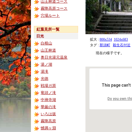
山王林道コース
霧降高原コース
穴場ルート
紅葉見所一覧
日光
拡大 :
800x534
1024x683
白根山
タグ :
那須町
殺生石付近
山王林道
現在の様子です。
奥日光湯元温泉
湯ノ湖
湯滝
光徳
This page can't
戦場ガ原
竜頭ノ滝
Do you own th
中禅寺湖
華厳の滝
いろは坂
霧降高原
憾満ヶ淵