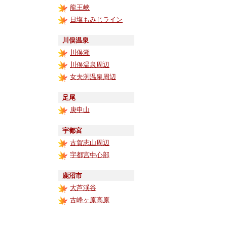
龍王峡
日塩もみじライン
川俣温泉
川俣湖
川俣温泉周辺
女夫渕温泉周辺
足尾
庚申山
宇都宮
古賀志山周辺
宇都宮中心部
鹿沼市
大芦渓谷
古峰ヶ原高原