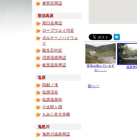
東照宮周辺
那須高原
茶臼岳周辺
ロープウエイ付近
ボルケーノハイウェ
イ
殺生石付近
沼原湿原周辺
板室温泉周辺
変色は進んでいます
温泉神
が・・・
塩原
回顧ノ滝
前へ<<
塩原渓谷
塩原温泉街
小太郎ヶ淵
もみじ谷大吊橋
鬼怒川
鬼怒川温泉周辺