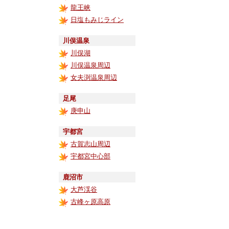
龍王峡
日塩もみじライン
川俣温泉
川俣湖
川俣温泉周辺
女夫渕温泉周辺
足尾
庚申山
宇都宮
古賀志山周辺
宇都宮中心部
鹿沼市
大芦渓谷
古峰ヶ原高原