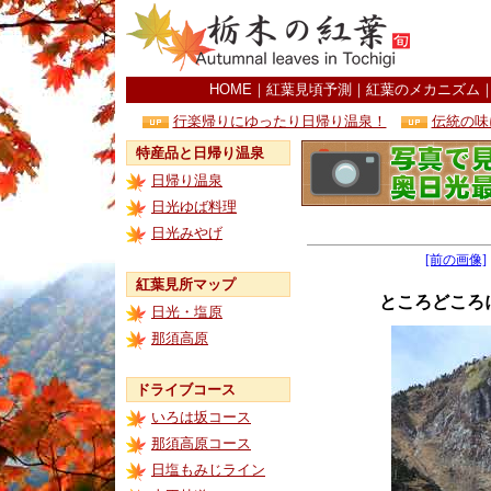
HOME
｜
紅葉見頃予測
｜
紅葉のメカニズム
行楽帰りにゆったり日帰り温泉！
伝統の味
特産品と日帰り温泉
日帰り温泉
日光ゆば料理
日光みやげ
[前の画像]
紅葉見所マップ
ところどころ
日光・塩原
那須高原
ドライブコース
いろは坂コース
那須高原コース
日塩もみじライン