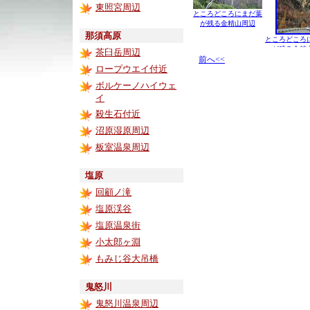
東照宮周辺
ところどころにまだ葉
が残る金精山周辺
那須高原
ところどころ
が残る金精
茶臼岳周辺
前へ<<
ロープウエイ付近
ボルケーノハイウェ
イ
殺生石付近
沼原湿原周辺
板室温泉周辺
塩原
回顧ノ滝
塩原渓谷
塩原温泉街
小太郎ヶ淵
もみじ谷大吊橋
鬼怒川
鬼怒川温泉周辺