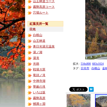
山王林道コース
霧降高原コース
穴場ルート
紅葉見所一覧
日光
白根山
山王林道
奥日光湯元温泉
湯ノ湖
湯滝
光徳
拡大 :
534x800
683x1024
タグ :
日光市
白根山
金
戦場ガ原
竜頭ノ滝
中禅寺湖
華厳の滝
いろは坂
霧降高原
憾満ヶ淵