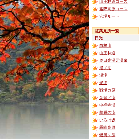
山王林道コース
霧降高原コース
穴場ルート
紅葉見所一覧
日光
白根山
山王林道
奥日光湯元温泉
湯ノ湖
湯滝
光徳
戦場ガ原
竜頭ノ滝
中禅寺湖
華厳の滝
いろは坂
霧降高原
憾満ヶ淵