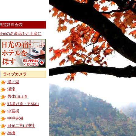
料道路料金表
日光の名産品をお土産に
ライブカメラ
湯ノ湖
湯滝
男体山山頂
戦場ガ原・男体山
中宮祠
中禅寺湖
日光二荒山神社
神橋