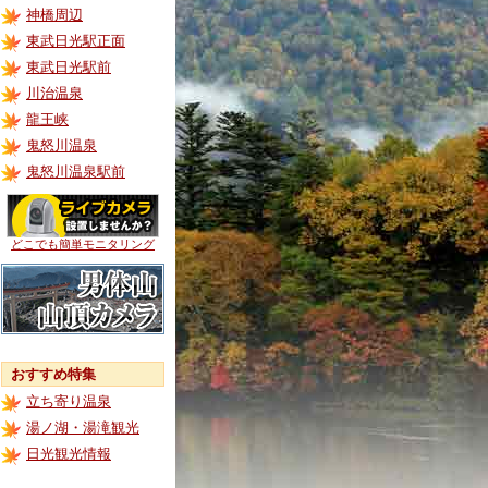
神橋周辺
東武日光駅正面
東武日光駅前
川治温泉
龍王峡
鬼怒川温泉
鬼怒川温泉駅前
どこでも簡単モニタリング
おすすめ特集
立ち寄り温泉
湯ノ湖・湯滝観光
日光観光情報