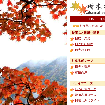
HOME
｜
紅
行楽帰りにゆった
特産品と日帰り温泉
日帰り温泉
日光ゆば料理
日光みやげ
紅葉見所マップ
日光・塩原
那須高原
ドライブコース
いろは坂コース
那須高原コース
日塩もみじライン