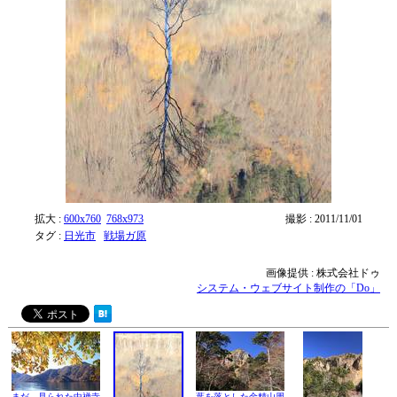
拡大 :
600x760
768x973
撮影 : 2011/11/01
タグ :
日光市
戦場ガ原
画像提供 : 株式会社ドゥ
システム・ウェブサイト制作の「Do」
まだ、見られた中禅寺
葉を落とした金精山周