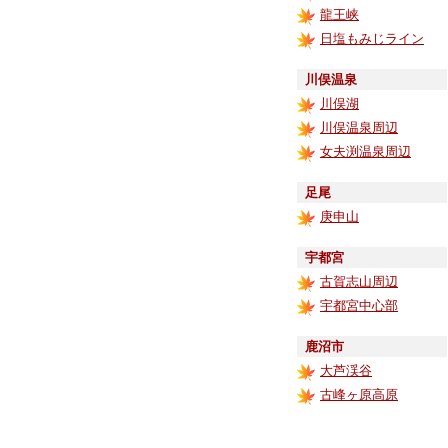
龍王峡
日塩もみじライン
川俣温泉
川俣湖
川俣温泉周辺
女夫渕温泉周辺
足尾
庚申山
宇都宮
古賀志山周辺
宇都宮中心部
鹿沼市
大芦渓谷
古峰ヶ原高原