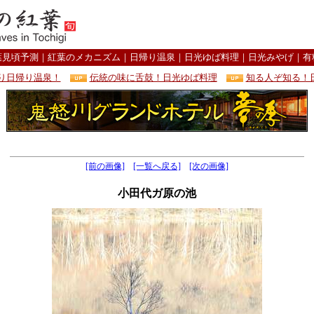
葉見頃予測
｜
紅葉のメカニズム
｜
日帰り温泉
｜
日光ゆば料理
｜
日光みやげ
｜
有
り日帰り温泉！
伝統の味に舌鼓！日光ゆば料理
知る人ぞ知る！
[前の画像]
[一覧へ戻る]
[次の画像]
小田代ガ原の池