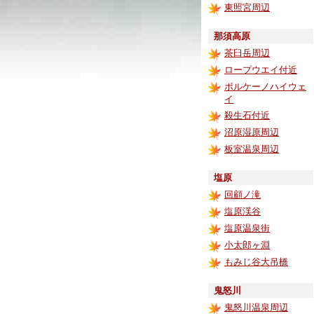
東照宮周辺
那須高原
茶臼岳周辺
ロープウエイ付近
ボルケーノハイウェ
イ
殺生石付近
沼原湿原周辺
板室温泉周辺
塩原
回顧ノ滝
塩原渓谷
塩原温泉街
小太郎ヶ淵
もみじ谷大吊橋
鬼怒川
鬼怒川温泉周辺