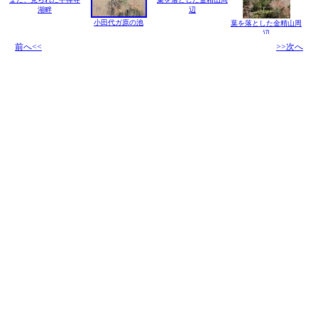
湖畔
辺
小田代ガ原の池
葉を落とした金精山周
辺
前へ<<
>>次へ