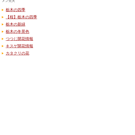
メン梵天
栃木の四季
【桜】栃木の四季
栃木の新緑
栃木の冬景色
つつじ開花情報
キスゲ開花情報
カタクリの花