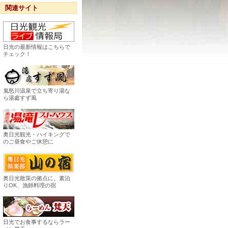
関連サイト
日光の最新情報はこちらで
チェック！
鬼怒川温泉で立ち寄り湯な
ら湯處すず風
奥日光観光・ハイキングで
のご昼食やご休憩に
奥日光散策の拠点に。素泊
りOK、漁師料理の宿
日光でお食事するならラー