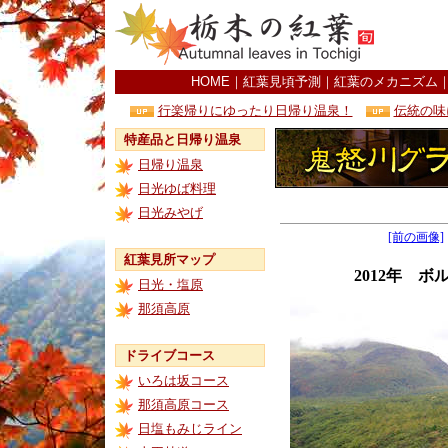
HOME
｜
紅葉見頃予測
｜
紅葉のメカニズム
行楽帰りにゆったり日帰り温泉！
伝統の味
特産品と日帰り温泉
日帰り温泉
日光ゆば料理
日光みやげ
[前の画像]
紅葉見所マップ
2012年 
日光・塩原
那須高原
ドライブコース
いろは坂コース
那須高原コース
日塩もみじライン