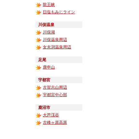
龍王峡
日塩もみじライン
川俣温泉
川俣湖
川俣温泉周辺
女夫渕温泉周辺
足尾
庚申山
宇都宮
古賀志山周辺
宇都宮中心部
鹿沼市
大芦渓谷
古峰ヶ原高原