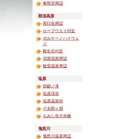
東照宮周辺
那須高原
茶臼岳周辺
ロープウエイ付近
ボルケーノハイウェ
イ
殺生石付近
沼原湿原周辺
板室温泉周辺
塩原
回顧ノ滝
塩原渓谷
塩原温泉街
小太郎ヶ淵
もみじ谷大吊橋
鬼怒川
鬼怒川温泉周辺