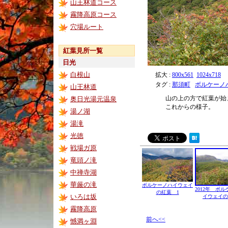
山王林道コース
霧降高原コース
穴場ルート
紅葉見所一覧
日光
白根山
拡大 :
800x561
1024x718
タグ :
那須町
ボルケーノ
山王林道
山の上の方で紅葉が始
奥日光湯元温泉
これからの様子。
湯ノ湖
湯滝
光徳
戦場ガ原
竜頭ノ滝
中禅寺湖
華厳の滝
ボルケーノハイウェイ
2012年 ボ
の紅葉 1
いろは坂
イウェイの
霧降高原
前へ<<
憾満ヶ淵