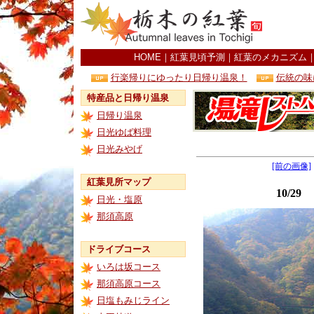
HOME
｜
紅葉見頃予測
｜
紅葉のメカニズム
行楽帰りにゆったり日帰り温泉！
伝統の味
特産品と日帰り温泉
日帰り温泉
日光ゆば料理
日光みやげ
[前の画像]
紅葉見所マップ
10/2
日光・塩原
那須高原
ドライブコース
いろは坂コース
那須高原コース
日塩もみじライン