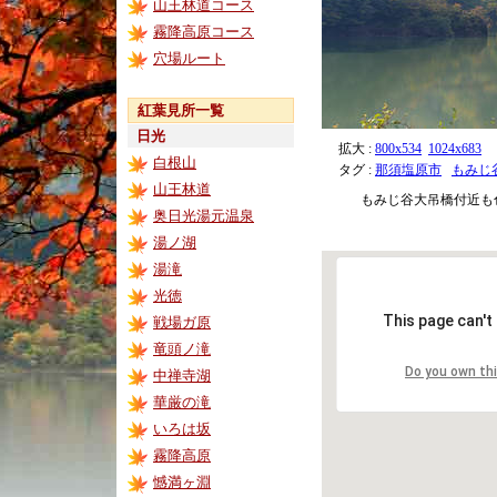
山王林道コース
霧降高原コース
穴場ルート
紅葉見所一覧
日光
拡大 :
800x534
1024x683
白根山
タグ :
那須塩原市
もみじ
山王林道
もみじ谷大吊橋付近も
奥日光湯元温泉
湯ノ湖
湯滝
光徳
This page can't
戦場ガ原
竜頭ノ滝
Do you own th
中禅寺湖
華厳の滝
いろは坂
霧降高原
憾満ヶ淵