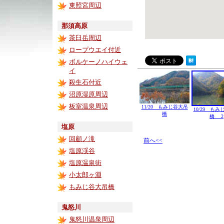
東照宮周辺
那須高原
茶臼岳周辺
ロープウエイ付近
ボルケーノハイウェ
イ
殺生石付近
沼原湿原周辺
板室温泉周辺
11/20 もみじ谷大吊
10/29 も
橋
橋 2
塩原
回顧ノ滝
前へ<<
塩原渓谷
塩原温泉街
小太郎ヶ淵
もみじ谷大吊橋
鬼怒川
鬼怒川温泉周辺