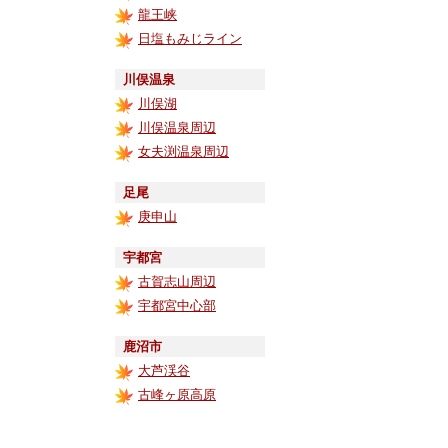
龍王峡
日塩もみじライン
川俣温泉
川俣湖
川俣温泉周辺
女夫渕温泉周辺
足尾
庚申山
宇都宮
古賀志山周辺
宇都宮中心部
鹿沼市
大芦渓谷
古峰ヶ原高原