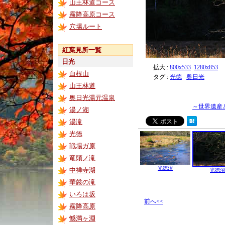
山王林道コース
霧降高原コース
穴場ルート
紅葉見所一覧
日光
拡大 :
800x533
1280x853
白根山
タグ :
光徳
奥日光
山王林道
奥日光湯元温泉
～世界遺産
湯ノ湖
湯滝
光徳
戦場ガ原
竜頭ノ滝
光徳沼
中禅寺湖
光徳沼
華厳の滝
いろは坂
前へ<<
霧降高原
憾満ヶ淵