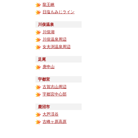
龍王峡
日塩もみじライン
川俣温泉
川俣湖
川俣温泉周辺
女夫渕温泉周辺
足尾
庚申山
宇都宮
古賀志山周辺
宇都宮中心部
鹿沼市
大芦渓谷
古峰ヶ原高原