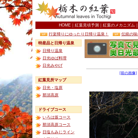
HOME
｜
紅葉見頃予測
｜
紅葉のメカニズム
行楽帰りにゆったり日帰り温泉！
伝統の味
特産品と日帰り温泉
日帰り温泉
日光ゆば料理
日光みやげ
[前の画像]
紅葉見所マップ
日光・塩原
那須高原
ドライブコース
いろは坂コース
那須高原コース
日塩もみじライン