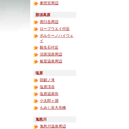
東照宮周辺
那須高原
茶臼岳周辺
ロープウエイ付近
ボルケーノハイウェ
イ
殺生石付近
沼原湿原周辺
板室温泉周辺
塩原
回顧ノ滝
塩原渓谷
塩原温泉街
小太郎ヶ淵
もみじ谷大吊橋
鬼怒川
鬼怒川温泉周辺