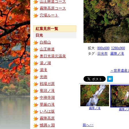
山王林道コース
霧降高原コース
穴場ルート
紅葉見所一覧
日光
白根山
拡大 :
800x600
1280x960
山王林道
タグ :
日光市
霧降ノ滝
奥日光湯元温泉
湯ノ湖
湯滝
～世界遺産
光徳
戦場ガ原
竜頭ノ滝
中禅寺湖
華厳の滝
霧降ノ滝
霧降ノ
いろは坂
霧降高原
憾満ヶ淵
前へ<<