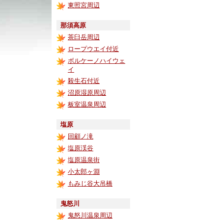
東照宮周辺
那須高原
茶臼岳周辺
ロープウエイ付近
ボルケーノハイウェ
イ
殺生石付近
沼原湿原周辺
板室温泉周辺
塩原
回顧ノ滝
塩原渓谷
塩原温泉街
小太郎ヶ淵
もみじ谷大吊橋
鬼怒川
鬼怒川温泉周辺