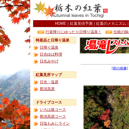
HOME
｜
紅葉見頃予測
｜
紅葉のメカニズム
行楽帰りにゆったり日帰り温泉！
伝統の味
特産品と日帰り温泉
日帰り温泉
日光ゆば料理
日光みやげ
[前の画像]
紅葉見所マップ
日光・塩原
那須高原
ドライブコース
いろは坂コース
那須高原コース
日塩もみじライン