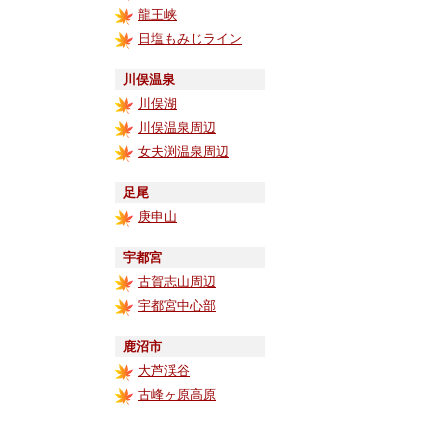
龍王峡
日塩もみじライン
川俣温泉
川俣湖
川俣温泉周辺
女夫渕温泉周辺
足尾
庚申山
宇都宮
古賀志山周辺
宇都宮中心部
鹿沼市
大芦渓谷
古峰ヶ原高原