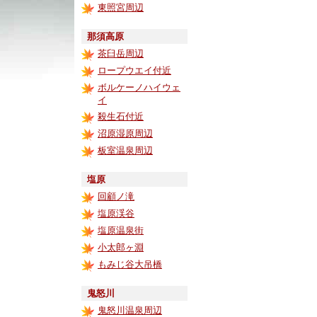
東照宮周辺
那須高原
茶臼岳周辺
ロープウエイ付近
ボルケーノハイウェ
イ
殺生石付近
沼原湿原周辺
板室温泉周辺
塩原
回顧ノ滝
塩原渓谷
塩原温泉街
小太郎ヶ淵
もみじ谷大吊橋
鬼怒川
鬼怒川温泉周辺