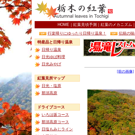
HOME
｜
紅葉見頃予測
｜
紅葉のメカニズム
行楽帰りにゆったり日帰り温泉！
伝統の味
特産品と日帰り温泉
日帰り温泉
日光ゆば料理
日光みやげ
[前の画像]
紅葉見所マップ
日光・塩原
那須高原
ドライブコース
いろは坂コース
那須高原コース
日塩もみじライン