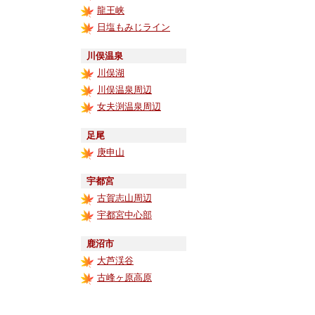
龍王峡
日塩もみじライン
川俣温泉
川俣湖
川俣温泉周辺
女夫渕温泉周辺
足尾
庚申山
宇都宮
古賀志山周辺
宇都宮中心部
鹿沼市
大芦渓谷
古峰ヶ原高原