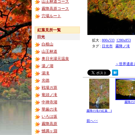
山王林道コース
霧降高原コース
穴場ルート
紅葉見所一覧
日光
拡大 :
800x533
1280x853
白根山
タグ :
日光市
霧降ノ滝
山王林道
奥日光湯元温泉
～世界遺産
湯ノ湖
湯滝
光徳
戦場ガ原
竜頭ノ滝
中禅寺湖
霧降の
華厳の滝
霧降の滝の紅葉 1
いろは坂
前へ<<
霧降高原
憾満ヶ淵