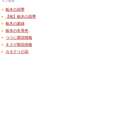
メン梵天
栃木の四季
【桜】栃木の四季
栃木の新緑
栃木の冬景色
つつじ開花情報
キスゲ開花情報
カタクリの花