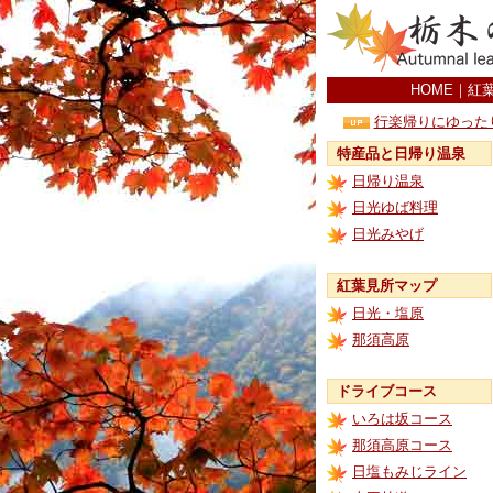
HOME
｜
紅
行楽帰りにゆった
特産品と日帰り温泉
日帰り温泉
日光ゆば料理
日光みやげ
紅葉見所マップ
日光・塩原
那須高原
ドライブコース
いろは坂コース
那須高原コース
日塩もみじライン