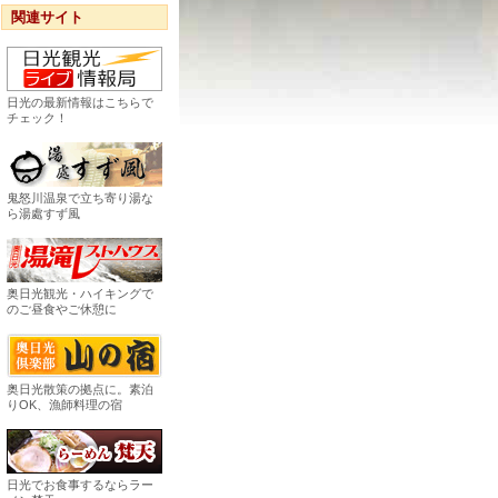
関連サイト
日光の最新情報はこちらで
チェック！
鬼怒川温泉で立ち寄り湯な
ら湯處すず風
奥日光観光・ハイキングで
のご昼食やご休憩に
奥日光散策の拠点に。素泊
りOK、漁師料理の宿
日光でお食事するならラー