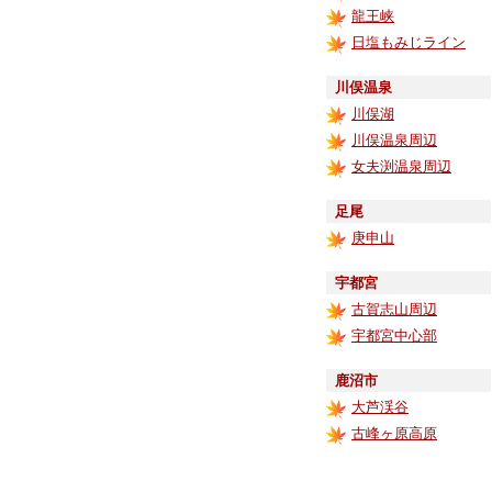
龍王峡
日塩もみじライン
川俣温泉
川俣湖
川俣温泉周辺
女夫渕温泉周辺
足尾
庚申山
宇都宮
古賀志山周辺
宇都宮中心部
鹿沼市
大芦渓谷
古峰ヶ原高原