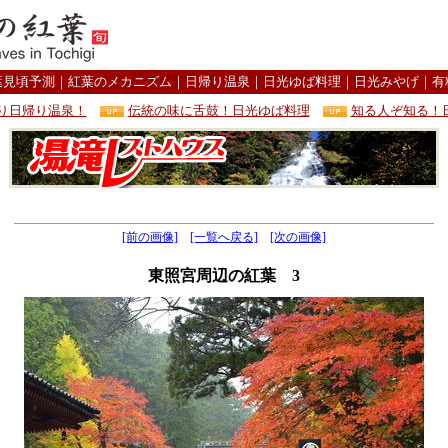
葉見頃予測
｜
紅葉のメカニズム
｜
日帰り温泉
｜
日光ゆば料理
｜
日光みやげ
｜
有
り日帰り温泉！
伝統の味に舌鼓！日光ゆば料理
知る人ぞ知る！
[前の画像]
[一覧へ戻る]
[次の画像]
東照宮周辺の紅葉 3