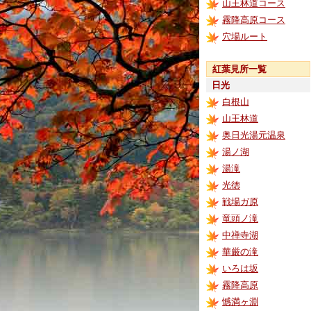
山王林道コース
霧降高原コース
穴場ルート
紅葉見所一覧
日光
白根山
山王林道
奥日光湯元温泉
湯ノ湖
湯滝
光徳
戦場ガ原
竜頭ノ滝
中禅寺湖
華厳の滝
いろは坂
霧降高原
憾満ヶ淵