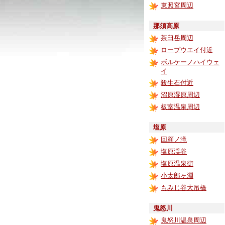
東照宮周辺
那須高原
茶臼岳周辺
ロープウエイ付近
ボルケーノハイウェ
イ
殺生石付近
沼原湿原周辺
板室温泉周辺
塩原
回顧ノ滝
塩原渓谷
塩原温泉街
小太郎ヶ淵
もみじ谷大吊橋
鬼怒川
鬼怒川温泉周辺