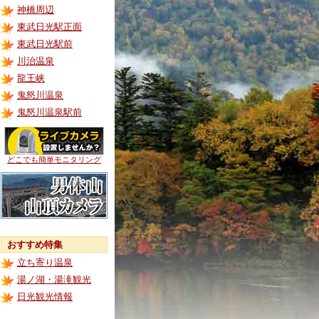
神橋周辺
東武日光駅正面
東武日光駅前
川治温泉
龍王峡
鬼怒川温泉
鬼怒川温泉駅前
どこでも簡単モニタリング
おすすめ特集
立ち寄り温泉
湯ノ湖・湯滝観光
日光観光情報