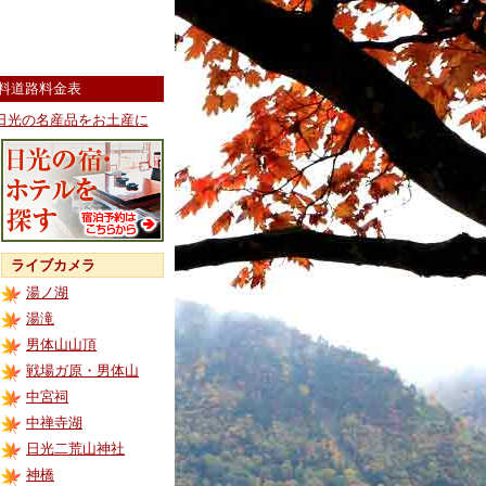
料道路料金表
日光の名産品をお土産に
ライブカメラ
湯ノ湖
湯滝
男体山山頂
戦場ガ原・男体山
中宮祠
中禅寺湖
日光二荒山神社
神橋