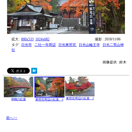
拡大 :
800x533
1024x682
撮影 : 2018/11/06
タグ :
日光市
二社一寺周辺
日光東照宮
日光山輪王寺
日光二荒山神
社
画像提供 : 鈴木
東照宮周辺の紅葉 2
神橋の紅葉
東照宮周辺の紅葉 3
前へ<<