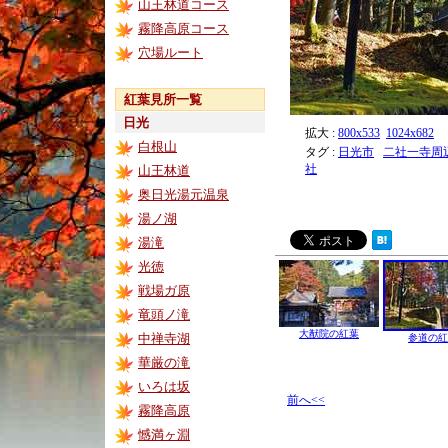
山王林道コース
霧降高原コース
穴場ルート
紅葉見所一覧
日光
拡大 :
800x533
1024x682
白根山
タグ :
日光市
二社一寺周
社
山王林道
奥日光湯元温泉
湯ノ湖
湯滝
光徳
戦場ガ原
竜頭ノ滝
大猷院の紅葉
中禅寺湖
参道の紅
華厳の滝
いろは坂
前へ<<
霧降高原
憾満ヶ淵