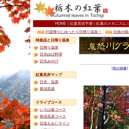
HOME
｜
紅葉見頃予測
｜
紅葉のメカニズム
行楽帰りにゆったり日帰り温泉！
伝統の味
特産品と日帰り温泉
日帰り温泉
日光ゆば料理
日光みやげ
[前の画像]
紅葉見所マップ
日光・塩原
那須高原
ドライブコース
いろは坂コース
那須高原コース
日塩もみじライン