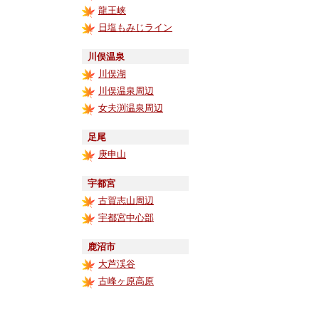
龍王峡
日塩もみじライン
川俣温泉
川俣湖
川俣温泉周辺
女夫渕温泉周辺
足尾
庚申山
宇都宮
古賀志山周辺
宇都宮中心部
鹿沼市
大芦渓谷
古峰ヶ原高原