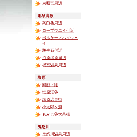
東照宮周辺
那須高原
茶臼岳周辺
ロープウエイ付近
ボルケーノハイウェ
イ
殺生石付近
沼原湿原周辺
板室温泉周辺
塩原
回顧ノ滝
塩原渓谷
塩原温泉街
小太郎ヶ淵
もみじ谷大吊橋
鬼怒川
鬼怒川温泉周辺