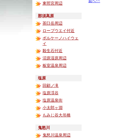
前へ<<
東照宮周辺
那須高原
茶臼岳周辺
ロープウエイ付近
ボルケーノハイウェ
イ
殺生石付近
沼原湿原周辺
板室温泉周辺
塩原
回顧ノ滝
塩原渓谷
塩原温泉街
小太郎ヶ淵
もみじ谷大吊橋
鬼怒川
鬼怒川温泉周辺