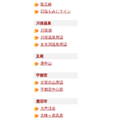
龍王峡
日塩もみじライン
川俣温泉
川俣湖
川俣温泉周辺
女夫渕温泉周辺
足尾
庚申山
宇都宮
古賀志山周辺
宇都宮中心部
鹿沼市
大芦渓谷
古峰ヶ原高原