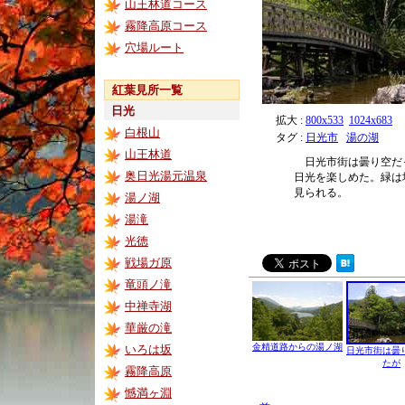
山王林道コース
霧降高原コース
穴場ルート
紅葉見所一覧
日光
拡大 :
800x533
1024x683
白根山
タグ :
日光市
湯の湖
山王林道
日光市街は曇り空だ
奥日光湯元温泉
日光を楽しめた。緑は
見られる。
湯ノ湖
湯滝
光徳
戦場ガ原
竜頭ノ滝
中禅寺湖
華厳の滝
金精道路からの湯ノ湖
いろは坂
日光市街は曇
たが
霧降高原
憾満ヶ淵