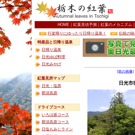
HOME
｜
紅葉見頃予測
｜
紅葉のメカニズム
行楽帰りにゆったり日帰り温泉！
伝統の味
特産品と日帰り温泉
日帰り温泉
日光ゆば料理
日光みやげ
[前の画像]
紅葉見所マップ
日光市
日光・塩原
那須高原
ドライブコース
いろは坂コース
那須高原コース
日塩もみじライン