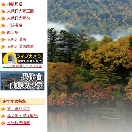
神橋周辺
東武日光駅正面
東武日光駅前
川治温泉
龍王峡
鬼怒川温泉
鬼怒川温泉駅前
どこでも簡単モニタリング
おすすめ特集
立ち寄り温泉
湯ノ湖・湯滝観光
日光観光情報