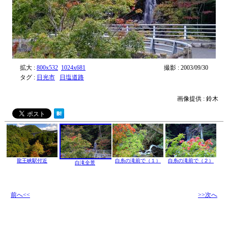
拡大 :
800x532
1024x681
撮影 : 2003/09/30
タグ :
日光市
日塩道路
画像提供 : 鈴木
龍王峡駅付近
白糸の滝前で（１）
白糸の滝前で（２）
白滝全景
前へ<<
>>次へ