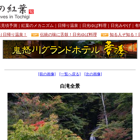
葉見頃予測
｜
紅葉のメカニズム
｜
日帰り温泉
｜
日光ゆば料理
｜
日光みやげ
｜
有
り日帰り温泉！
伝統の味に舌鼓！日光ゆば料理
知る人ぞ知る！
[前の画像]
[一覧へ戻る]
[次の画像]
白滝全景