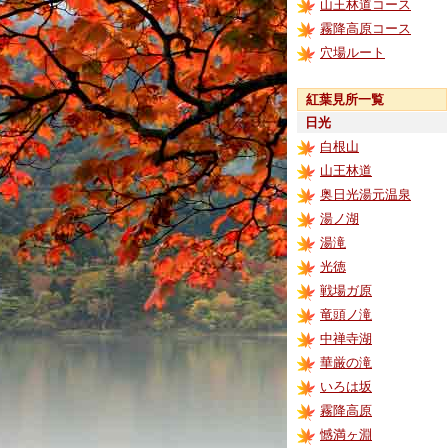
山王林道コース
霧降高原コース
穴場ルート
紅葉見所一覧
日光
白根山
山王林道
奥日光湯元温泉
湯ノ湖
湯滝
光徳
戦場ガ原
竜頭ノ滝
中禅寺湖
華厳の滝
いろは坂
霧降高原
憾満ヶ淵