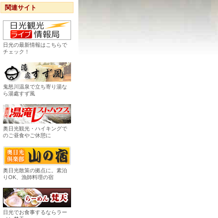
関連サイト
日光の最新情報はこちらで
チェック！
鬼怒川温泉で立ち寄り湯な
ら湯處すず風
奥日光観光・ハイキングで
のご昼食やご休憩に
奥日光散策の拠点に。素泊
りOK、漁師料理の宿
日光でお食事するならラー