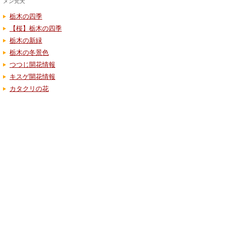
メン梵天
栃木の四季
【桜】栃木の四季
栃木の新緑
栃木の冬景色
つつじ開花情報
キスゲ開花情報
カタクリの花