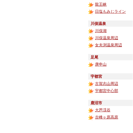
龍王峡
日塩もみじライン
川俣温泉
川俣湖
川俣温泉周辺
女夫渕温泉周辺
足尾
庚申山
宇都宮
古賀志山周辺
宇都宮中心部
鹿沼市
大芦渓谷
古峰ヶ原高原