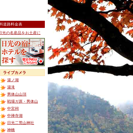
料道路料金表
日光の名産品をお土産に
ライブカメラ
湯ノ湖
湯滝
男体山山頂
戦場ガ原・男体山
中宮祠
中禅寺湖
日光二荒山神社
神橋