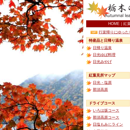
HOME
｜
紅
行楽帰りにゆった
特産品と日帰り温泉
日帰り温泉
日光ゆば料理
日光みやげ
紅葉見所マップ
日光・塩原
那須高原
ドライブコース
いろは坂コース
那須高原コース
日塩もみじライン