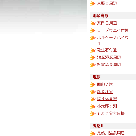
東照宮周辺
那須高原
茶臼岳周辺
ロープウエイ付近
ボルケーノハイウェ
イ
殺生石付近
沼原湿原周辺
板室温泉周辺
塩原
回顧ノ滝
塩原渓谷
塩原温泉街
小太郎ヶ淵
もみじ谷大吊橋
鬼怒川
鬼怒川温泉周辺