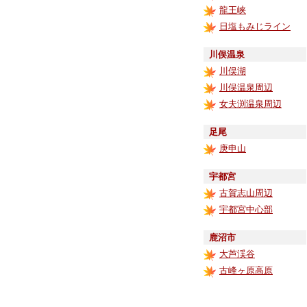
龍王峡
日塩もみじライン
川俣温泉
川俣湖
川俣温泉周辺
女夫渕温泉周辺
足尾
庚申山
宇都宮
古賀志山周辺
宇都宮中心部
鹿沼市
大芦渓谷
古峰ヶ原高原