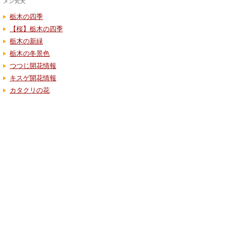
メン梵天
栃木の四季
【桜】栃木の四季
栃木の新緑
栃木の冬景色
つつじ開花情報
キスゲ開花情報
カタクリの花