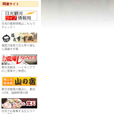
関連サイト
日光の最新情報はこちらで
チェック！
鬼怒川温泉で立ち寄り湯な
ら湯處すず風
奥日光観光・ハイキングで
のご昼食やご休憩に
奥日光散策の拠点に。素泊
りOK、漁師料理の宿
日光でお食事するならラー