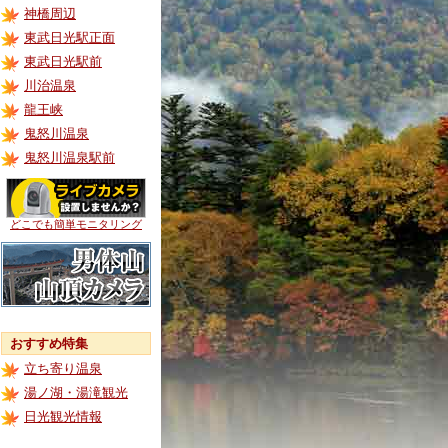
神橋周辺
東武日光駅正面
東武日光駅前
川治温泉
龍王峡
鬼怒川温泉
鬼怒川温泉駅前
どこでも簡単モニタリング
おすすめ特集
立ち寄り温泉
湯ノ湖・湯滝観光
日光観光情報