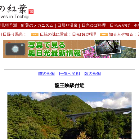
葉見頃予測
｜
紅葉のメカニズム
｜
日帰り温泉
｜
日光ゆば料理
｜
日光みやげ
｜
有
り日帰り温泉！
伝統の味に舌鼓！日光ゆば料理
知る人ぞ知る！
[前の画像]
[一覧へ戻る]
[次の画像]
龍王峡駅付近