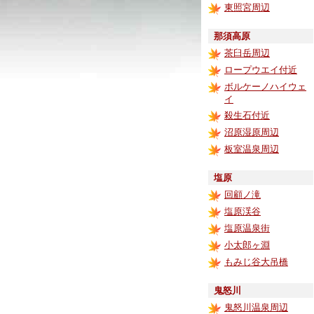
東照宮周辺
那須高原
茶臼岳周辺
ロープウエイ付近
ボルケーノハイウェ
イ
殺生石付近
沼原湿原周辺
板室温泉周辺
塩原
回顧ノ滝
塩原渓谷
塩原温泉街
小太郎ヶ淵
もみじ谷大吊橋
鬼怒川
鬼怒川温泉周辺