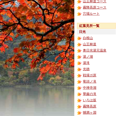
山王林道コース
霧降高原コース
穴場ルート
紅葉見所一覧
日光
白根山
山王林道
奥日光湯元温泉
湯ノ湖
湯滝
光徳
戦場ガ原
竜頭ノ滝
中禅寺湖
華厳の滝
いろは坂
霧降高原
憾満ヶ淵