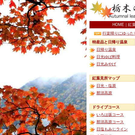
HOME
｜
紅
行楽帰りにゆった
特産品と日帰り温泉
日帰り温泉
日光ゆば料理
日光みやげ
紅葉見所マップ
日光・塩原
那須高原
ドライブコース
いろは坂コース
那須高原コース
日塩もみじライン