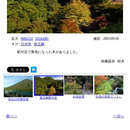
拡大 :
800x532
1024x681
撮影 : 2003/09/30
タグ :
日光市
龍王峡
駅付近で黄色になった木がありました。
画像提供 : 鈴木
白滝全景
白糸の滝前で（１）
龍王峡駅付近
本日の中禅寺湖
前へ<<
>>次へ