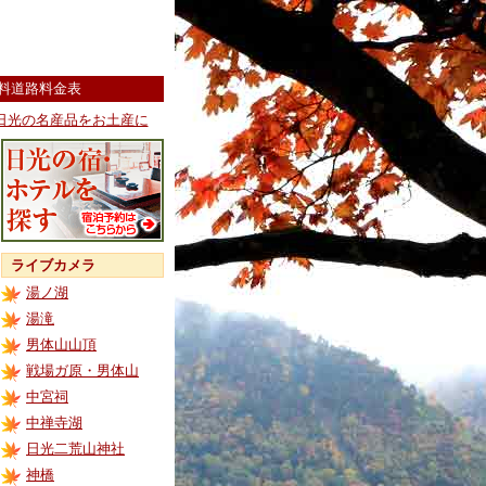
料道路料金表
日光の名産品をお土産に
ライブカメラ
湯ノ湖
湯滝
男体山山頂
戦場ガ原・男体山
中宮祠
中禅寺湖
日光二荒山神社
神橋