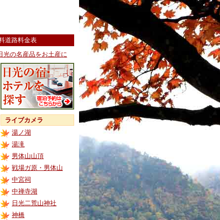
料道路料金表
日光の名産品をお土産に
ライブカメラ
湯ノ湖
湯滝
男体山山頂
戦場ガ原・男体山
中宮祠
中禅寺湖
日光二荒山神社
神橋