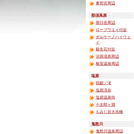
東照宮周辺
那須高原
茶臼岳周辺
ロープウエイ付近
ボルケーノハイウェ
イ
殺生石付近
沼原湿原周辺
板室温泉周辺
塩原
回顧ノ滝
塩原渓谷
塩原温泉街
小太郎ヶ淵
もみじ谷大吊橋
鬼怒川
鬼怒川温泉周辺