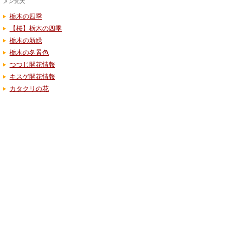
メン梵天
栃木の四季
【桜】栃木の四季
栃木の新緑
栃木の冬景色
つつじ開花情報
キスゲ開花情報
カタクリの花