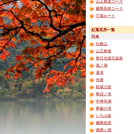
山王林道コース
霧降高原コース
穴場ルート
紅葉見所一覧
日光
白根山
山王林道
奥日光湯元温泉
湯ノ湖
湯滝
光徳
戦場ガ原
竜頭ノ滝
中禅寺湖
華厳の滝
いろは坂
霧降高原
憾満ヶ淵