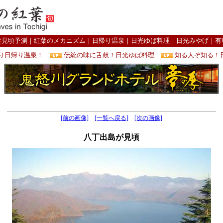
葉見頃予測
｜
紅葉のメカニズム
｜
日帰り温泉
｜
日光ゆば料理
｜
日光みやげ
｜
有
り日帰り温泉！
伝統の味に舌鼓！日光ゆば料理
知る人ぞ知る！
[前の画像]
[一覧へ戻る]
[次の画像]
八丁出島が見頃