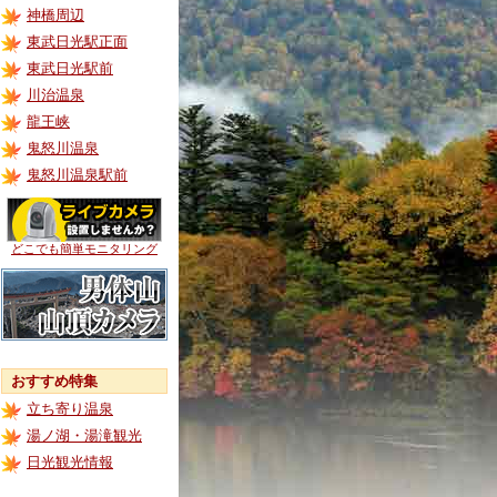
神橋周辺
東武日光駅正面
東武日光駅前
川治温泉
龍王峡
鬼怒川温泉
鬼怒川温泉駅前
どこでも簡単モニタリング
おすすめ特集
立ち寄り温泉
湯ノ湖・湯滝観光
日光観光情報