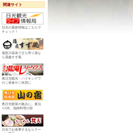
関連サイト
日光の最新情報はこちらで
チェック！
鬼怒川温泉で立ち寄り湯な
ら湯處すず風
奥日光観光・ハイキングで
のご昼食やご休憩に
奥日光散策の拠点に。素泊
りOK、漁師料理の宿
日光でお食事するならラー