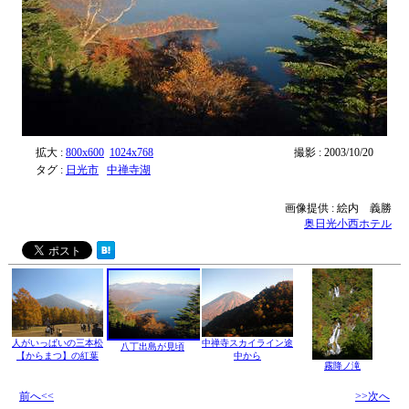
拡大 :
800x600
1024x768
撮影 : 2003/10/20
タグ :
日光市
中禅寺湖
画像提供 : 絵内 義勝
奥日光小西ホテル
人がいっぱいの三本松
中禅寺スカイライン途
八丁出島が見頃
【からまつ】の紅葉
中から
霧降ノ滝
前へ<<
>>次へ