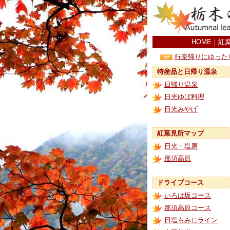
HOME
｜
紅
行楽帰りにゆった
特産品と日帰り温泉
日帰り温泉
日光ゆば料理
日光みやげ
紅葉見所マップ
日光・塩原
那須高原
ドライブコース
いろは坂コース
那須高原コース
日塩もみじライン