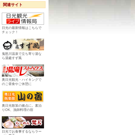
関連サイト
日光の最新情報はこちらで
チェック！
鬼怒川温泉で立ち寄り湯な
ら湯處すず風
奥日光観光・ハイキングで
のご昼食やご休憩に
奥日光散策の拠点に。素泊
りOK、漁師料理の宿
日光でお食事するならラー