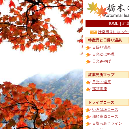
HOME
｜
紅
行楽帰りにゆった
特産品と日帰り温泉
日帰り温泉
日光ゆば料理
日光みやげ
紅葉見所マップ
日光・塩原
那須高原
ドライブコース
いろは坂コース
那須高原コース
日塩もみじライン