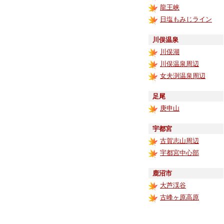
龍王峡
日塩もみじライン
川俣温泉
川俣湖
川俣温泉周辺
女夫渕温泉周辺
足尾
庚申山
宇都宮
古賀志山周辺
宇都宮中心部
鹿沼市
大芦渓谷
古峰ヶ原高原