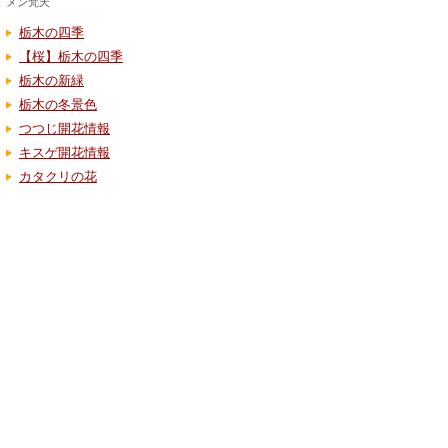
メン梵天
栃木の四季
【桜】栃木の四季
栃木の新緑
栃木の冬景色
つつじ開花情報
キスゲ開花情報
カタクリの花