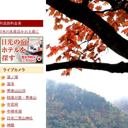
料道路料金表
日光の名産品をお土産に
ライブカメラ
湯ノ湖
湯滝
男体山山頂
戦場ガ原・男体山
中宮祠
中禅寺湖
日光二荒山神社
神橋