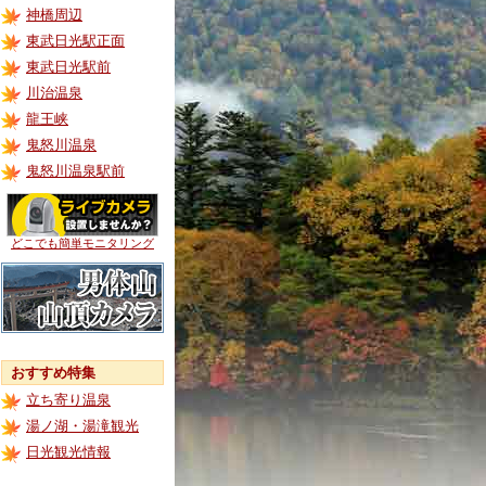
神橋周辺
東武日光駅正面
東武日光駅前
川治温泉
龍王峡
鬼怒川温泉
鬼怒川温泉駅前
どこでも簡単モニタリング
おすすめ特集
立ち寄り温泉
湯ノ湖・湯滝観光
日光観光情報