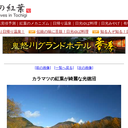
葉見頃予測
｜
紅葉のメカニズム
｜
日帰り温泉
｜
日光ゆば料理
｜
日光みやげ
｜
有
り日帰り温泉！
伝統の味に舌鼓！日光ゆば料理
知る人ぞ知る！
[前の画像]
[一覧へ戻る]
[次の画像]
カラマツの紅葉が綺麗な光徳沼