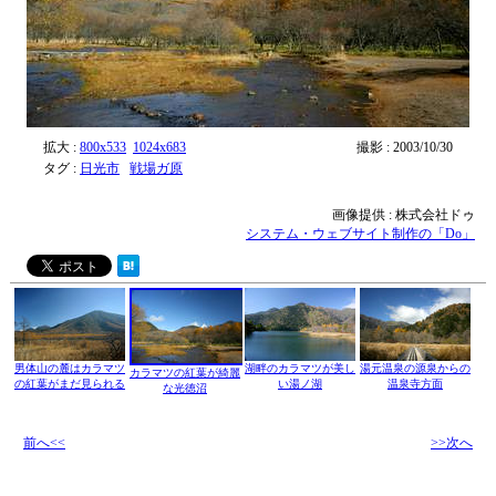
拡大 :
800x533
1024x683
撮影 : 2003/10/30
タグ :
日光市
戦場ガ原
画像提供 : 株式会社ドゥ
システム・ウェブサイト制作の「Do」
男体山の麓はカラマツ
湖畔のカラマツが美し
湯元温泉の源泉からの
カラマツの紅葉が綺麗
の紅葉がまだ見られる
い湯ノ湖
温泉寺方面
な光徳沼
前へ<<
>>次へ