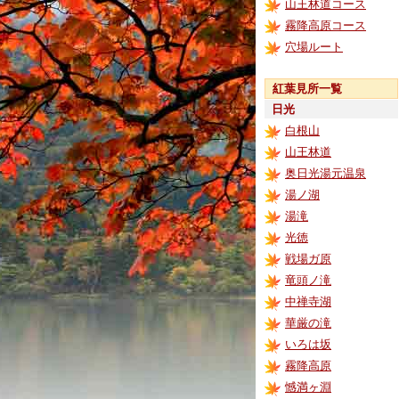
山王林道コース
霧降高原コース
穴場ルート
紅葉見所一覧
日光
白根山
山王林道
奥日光湯元温泉
湯ノ湖
湯滝
光徳
戦場ガ原
竜頭ノ滝
中禅寺湖
華厳の滝
いろは坂
霧降高原
憾満ヶ淵