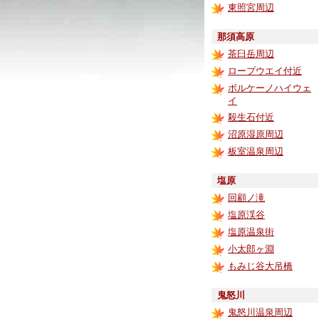
東照宮周辺
那須高原
茶臼岳周辺
ロープウエイ付近
ボルケーノハイウェ
イ
殺生石付近
沼原湿原周辺
板室温泉周辺
塩原
回顧ノ滝
塩原渓谷
塩原温泉街
小太郎ヶ淵
もみじ谷大吊橋
鬼怒川
鬼怒川温泉周辺