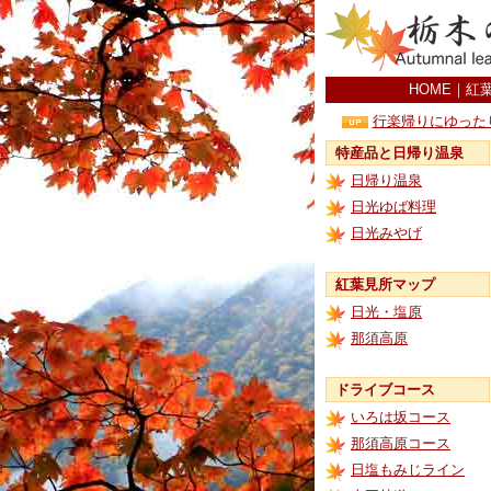
HOME
｜
紅
行楽帰りにゆった
特産品と日帰り温泉
日帰り温泉
日光ゆば料理
日光みやげ
紅葉見所マップ
日光・塩原
那須高原
ドライブコース
いろは坂コース
那須高原コース
日塩もみじライン