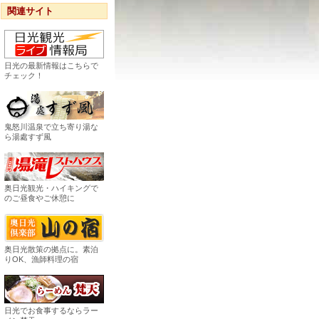
関連サイト
日光の最新情報はこちらで
チェック！
鬼怒川温泉で立ち寄り湯な
ら湯處すず風
奥日光観光・ハイキングで
のご昼食やご休憩に
奥日光散策の拠点に。素泊
りOK、漁師料理の宿
日光でお食事するならラー