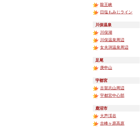
龍王峡
日塩もみじライン
川俣温泉
川俣湖
川俣温泉周辺
女夫渕温泉周辺
足尾
庚申山
宇都宮
古賀志山周辺
宇都宮中心部
鹿沼市
大芦渓谷
古峰ヶ原高原