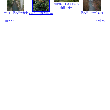
2004年、川俣温泉から
山王林道へ
2004年 間欠泉の様子
間欠泉（2003年は終
2004年、川俣温泉から
了）
山王林道へ
前へ<<
>>次へ