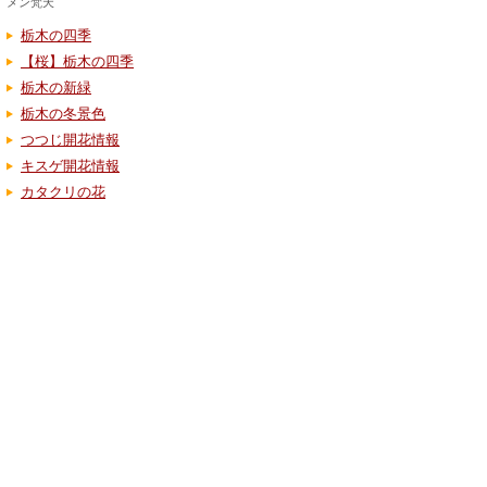
メン梵天
栃木の四季
【桜】栃木の四季
栃木の新緑
栃木の冬景色
つつじ開花情報
キスゲ開花情報
カタクリの花