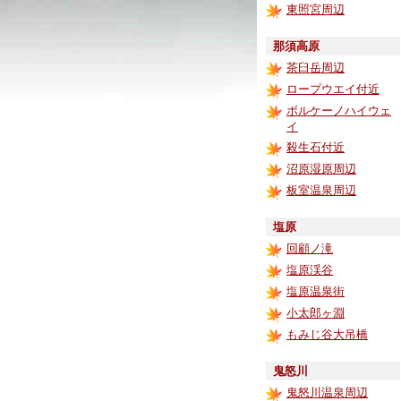
東照宮周辺
那須高原
茶臼岳周辺
ロープウエイ付近
ボルケーノハイウェ
イ
殺生石付近
沼原湿原周辺
板室温泉周辺
塩原
回顧ノ滝
塩原渓谷
塩原温泉街
小太郎ヶ淵
もみじ谷大吊橋
鬼怒川
鬼怒川温泉周辺