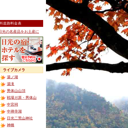
料道路料金表
日光の名産品をお土産に
ライブカメラ
湯ノ湖
湯滝
男体山山頂
戦場ガ原・男体山
中宮祠
中禅寺湖
日光二荒山神社
神橋