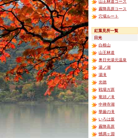
山王林道コース
霧降高原コース
穴場ルート
紅葉見所一覧
日光
白根山
山王林道
奥日光湯元温泉
湯ノ湖
湯滝
光徳
戦場ガ原
竜頭ノ滝
中禅寺湖
華厳の滝
いろは坂
霧降高原
憾満ヶ淵