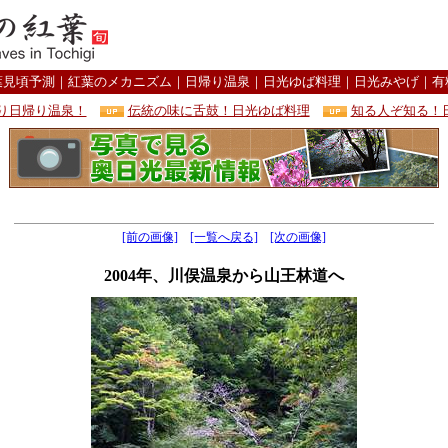
葉見頃予測
｜
紅葉のメカニズム
｜
日帰り温泉
｜
日光ゆば料理
｜
日光みやげ
｜
有
り日帰り温泉！
伝統の味に舌鼓！日光ゆば料理
知る人ぞ知る！
[前の画像]
[一覧へ戻る]
[次の画像]
2004年、川俣温泉から山王林道へ