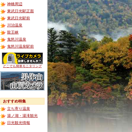
神橋周辺
東武日光駅正面
東武日光駅前
川治温泉
龍王峡
鬼怒川温泉
鬼怒川温泉駅前
どこでも簡単モニタリング
おすすめ特集
立ち寄り温泉
湯ノ湖・湯滝観光
日光観光情報