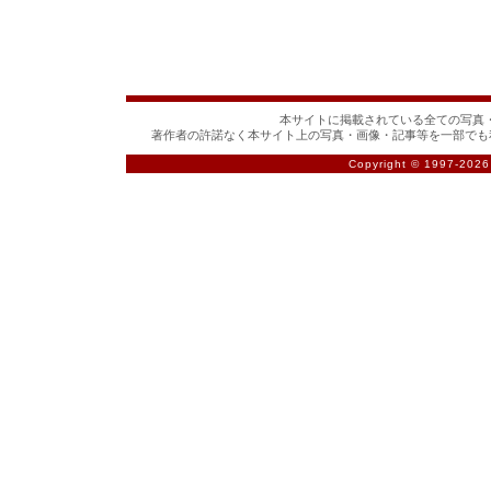
本サイトに掲載されている全ての写真・
著作者の許諾なく本サイト上の写真・画像・記事等を一部でも
Copyright © 1997-
2026