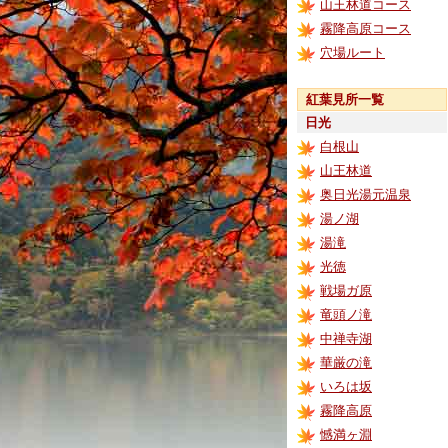
山王林道コース
霧降高原コース
穴場ルート
紅葉見所一覧
日光
白根山
山王林道
奥日光湯元温泉
湯ノ湖
湯滝
光徳
戦場ガ原
竜頭ノ滝
中禅寺湖
華厳の滝
いろは坂
霧降高原
憾満ヶ淵