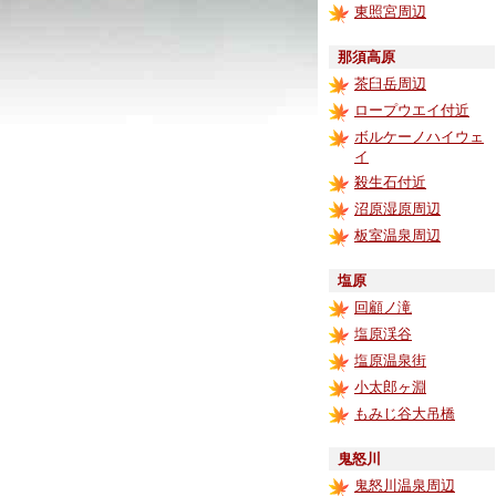
東照宮周辺
那須高原
茶臼岳周辺
ロープウエイ付近
ボルケーノハイウェ
イ
殺生石付近
沼原湿原周辺
板室温泉周辺
塩原
回顧ノ滝
塩原渓谷
塩原温泉街
小太郎ヶ淵
もみじ谷大吊橋
鬼怒川
鬼怒川温泉周辺