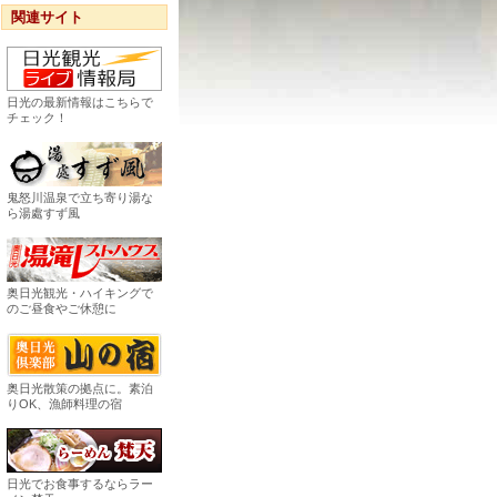
関連サイト
日光の最新情報はこちらで
チェック！
鬼怒川温泉で立ち寄り湯な
ら湯處すず風
奥日光観光・ハイキングで
のご昼食やご休憩に
奥日光散策の拠点に。素泊
りOK、漁師料理の宿
日光でお食事するならラー