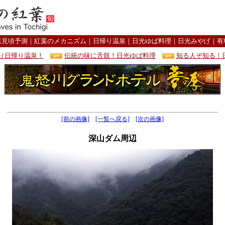
葉見頃予測
｜
紅葉のメカニズム
｜
日帰り温泉
｜
日光ゆば料理
｜
日光みやげ
｜
有
り日帰り温泉！
伝統の味に舌鼓！日光ゆば料理
知る人ぞ知る！
[前の画像]
[一覧へ戻る]
[次の画像]
深山ダム周辺