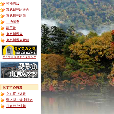
神橋周辺
東武日光駅正面
東武日光駅前
川治温泉
龍王峡
鬼怒川温泉
鬼怒川温泉駅前
どこでも簡単モニタリング
おすすめ特集
立ち寄り温泉
湯ノ湖・湯滝観光
日光観光情報