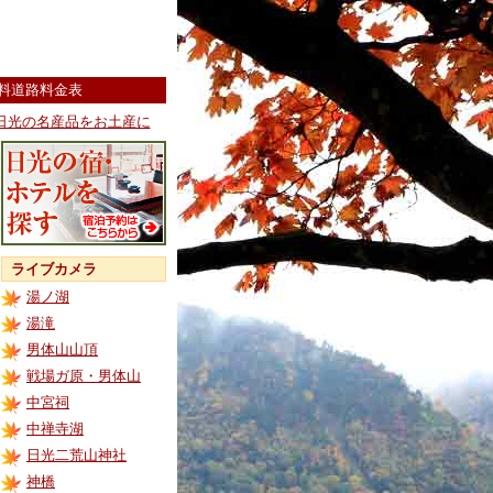
料道路料金表
日光の名産品をお土産に
ライブカメラ
湯ノ湖
湯滝
男体山山頂
戦場ガ原・男体山
中宮祠
中禅寺湖
日光二荒山神社
神橋