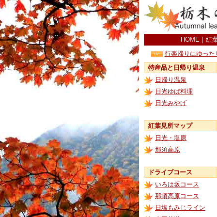
HOME
｜
紅
行楽帰りにゆった
特産品と日帰り温泉
日帰り温泉
日光ゆば料理
日光みやげ
紅葉見所マップ
日光・塩原
那須高原
ドライブコース
いろは坂コース
那須高原コース
日塩もみじライン