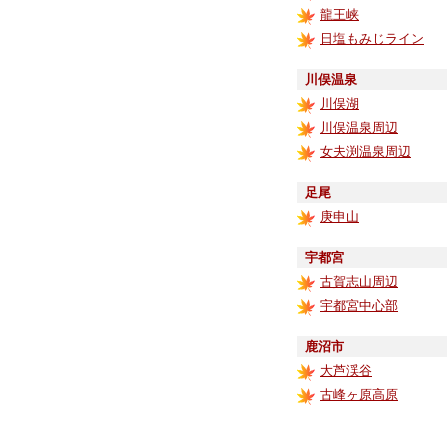
龍王峡
日塩もみじライン
川俣温泉
川俣湖
川俣温泉周辺
女夫渕温泉周辺
足尾
庚申山
宇都宮
古賀志山周辺
宇都宮中心部
鹿沼市
大芦渓谷
古峰ヶ原高原