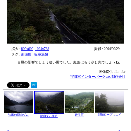
拡大 :
800x600
1024x768
撮影 : 2004/09/29
タグ :
那須町
板室温泉
台風の影響でしょう凄い風でした。紅葉はもう少し先でしょうね。
画像提供 : In - for
宇都宮インターパークweb制作会社
那須ロープウエイ
強風の深山ダム
殺生石
深山ダム周辺