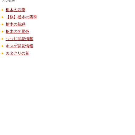
メン梵天
栃木の四季
【桜】栃木の四季
栃木の新緑
栃木の冬景色
つつじ開花情報
キスゲ開花情報
カタクリの花