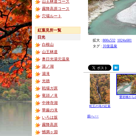
山王林道コース
霧降高原コース
穴場ルート
紅葉見所一覧
日光
拡大 :
800x532
1024x681
白根山
タグ :
川俣温泉
山王林道
奥日光湯元温泉
湯ノ湖
湯滝
光徳
戦場ガ原
竜頭ノ滝
愛岩橋から
中禅寺湖
蛇王の滝の紅葉
華厳の滝
前へ<<
いろは坂
霧降高原
憾満ヶ淵