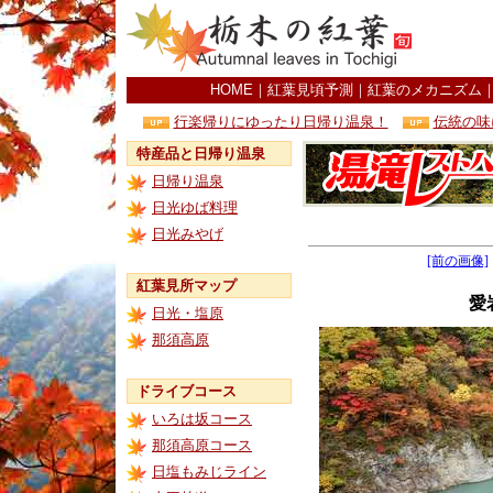
HOME
｜
紅葉見頃予測
｜
紅葉のメカニズム
行楽帰りにゆったり日帰り温泉！
伝統の味
特産品と日帰り温泉
日帰り温泉
日光ゆば料理
日光みやげ
[前の画像]
紅葉見所マップ
愛
日光・塩原
那須高原
ドライブコース
いろは坂コース
那須高原コース
日塩もみじライン