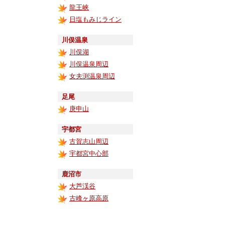
龍王峡
日塩もみじライン
川俣温泉
川俣湖
川俣温泉周辺
女夫渕温泉周辺
足尾
庚申山
宇都宮
古賀志山周辺
宇都宮中心部
鹿沼市
大芦渓谷
古峰ヶ原高原