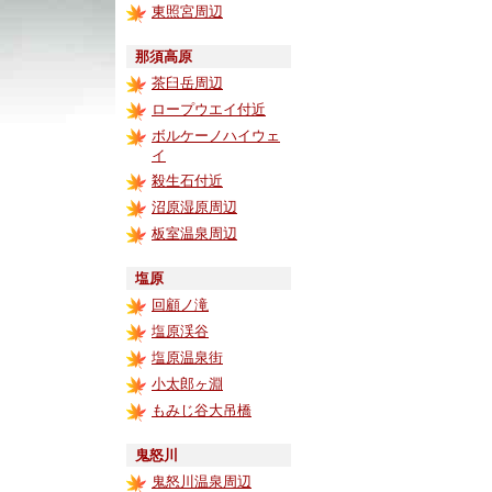
東照宮周辺
那須高原
茶臼岳周辺
ロープウエイ付近
ボルケーノハイウェ
イ
殺生石付近
沼原湿原周辺
板室温泉周辺
塩原
回顧ノ滝
塩原渓谷
塩原温泉街
小太郎ヶ淵
もみじ谷大吊橋
鬼怒川
鬼怒川温泉周辺