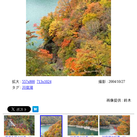
拡大 :
557x800
713x1024
撮影 : 2004/10/27
タグ :
川俣湖
画像提供 : 鈴木