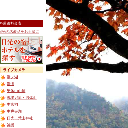
料道路料金表
日光の名産品をお土産に
ライブカメラ
湯ノ湖
湯滝
男体山山頂
戦場ガ原・男体山
中宮祠
中禅寺湖
日光二荒山神社
神橋