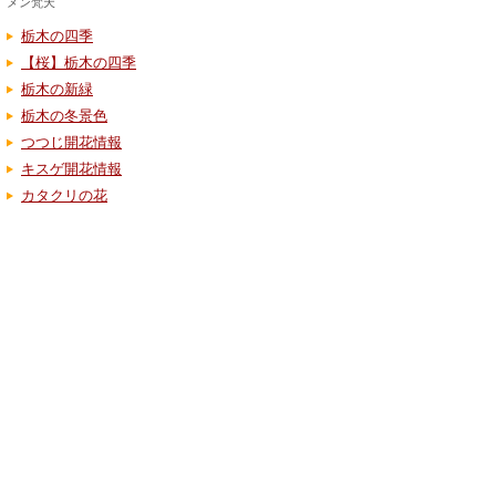
メン梵天
栃木の四季
【桜】栃木の四季
栃木の新緑
栃木の冬景色
つつじ開花情報
キスゲ開花情報
カタクリの花