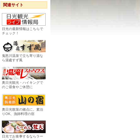
関連サイト
日光の最新情報はこちらで
チェック！
鬼怒川温泉で立ち寄り湯な
ら湯處すず風
奥日光観光・ハイキングで
のご昼食やご休憩に
奥日光散策の拠点に。素泊
りOK、漁師料理の宿
日光でお食事するならラー