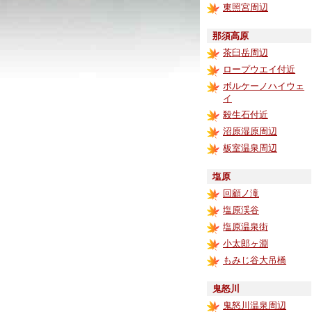
東照宮周辺
那須高原
茶臼岳周辺
ロープウエイ付近
ボルケーノハイウェ
イ
殺生石付近
沼原湿原周辺
板室温泉周辺
塩原
回顧ノ滝
塩原渓谷
塩原温泉街
小太郎ヶ淵
もみじ谷大吊橋
鬼怒川
鬼怒川温泉周辺