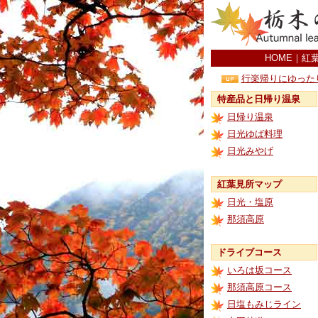
HOME
｜
紅
行楽帰りにゆった
特産品と日帰り温泉
日帰り温泉
日光ゆば料理
日光みやげ
紅葉見所マップ
日光・塩原
那須高原
ドライブコース
いろは坂コース
那須高原コース
日塩もみじライン