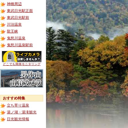
神橋周辺
東武日光駅正面
東武日光駅前
川治温泉
龍王峡
鬼怒川温泉
鬼怒川温泉駅前
どこでも簡単モニタリング
おすすめ特集
立ち寄り温泉
湯ノ湖・湯滝観光
日光観光情報