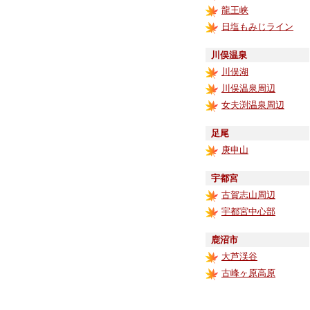
龍王峡
日塩もみじライン
川俣温泉
川俣湖
川俣温泉周辺
女夫渕温泉周辺
足尾
庚申山
宇都宮
古賀志山周辺
宇都宮中心部
鹿沼市
大芦渓谷
古峰ヶ原高原