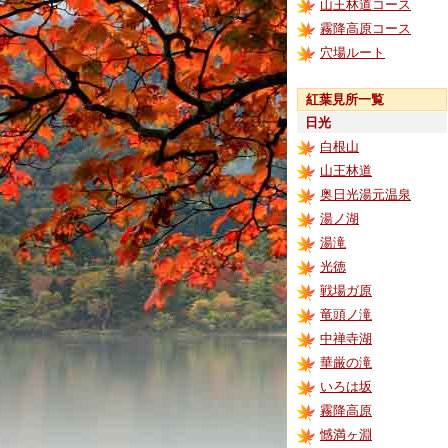
山王林道コース
霧降高原コース
穴場ルート
紅葉見所一覧
日光
白根山
山王林道
奥日光湯元温泉
湯ノ湖
湯滝
光徳
戦場ガ原
竜頭ノ滝
中禅寺湖
華厳の滝
いろは坂
霧降高原
憾満ヶ淵