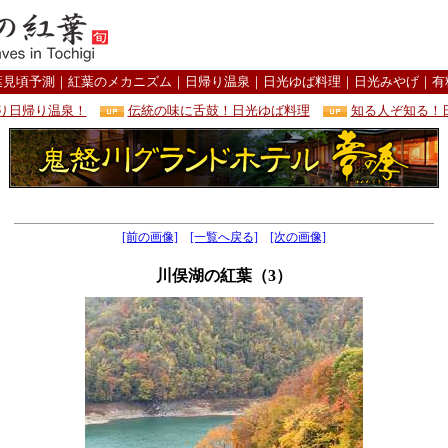
葉見頃予測
｜
紅葉のメカニズム
｜
日帰り温泉
｜
日光ゆば料理
｜
日光みやげ
｜
有
り日帰り温泉！
伝統の味に舌鼓！日光ゆば料理
知る人ぞ知る！
[前の画像]
[一覧へ戻る]
[次の画像]
川俣湖の紅葉（3）