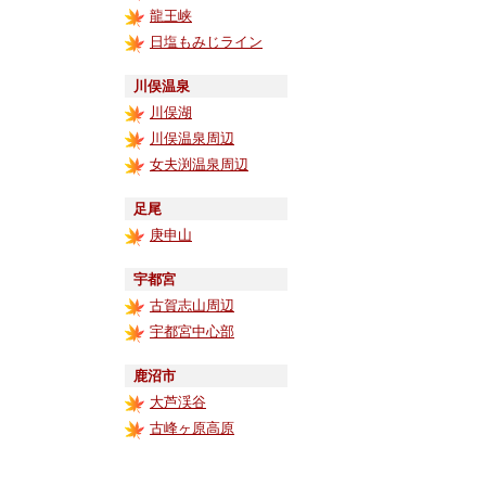
龍王峡
日塩もみじライン
川俣温泉
川俣湖
川俣温泉周辺
女夫渕温泉周辺
足尾
庚申山
宇都宮
古賀志山周辺
宇都宮中心部
鹿沼市
大芦渓谷
古峰ヶ原高原