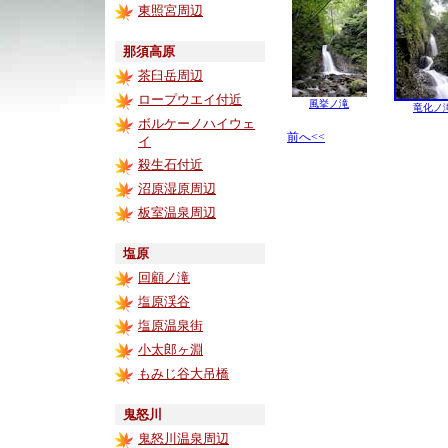
東照宮周辺
那須高原
茶臼岳周辺
ロープウエイ付近
風挙ノ滝
竜化ノ
ボルケーノハイウェ
前へ<<
イ
殺生石付近
沼原湿原周辺
板室温泉周辺
塩原
回顧ノ滝
塩原渓谷
塩原温泉街
小太郎ヶ淵
もみじ谷大吊橋
鬼怒川
鬼怒川温泉周辺