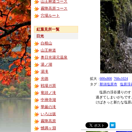
山王林道コース
霧降高原コース
穴場ルート
紅葉見所一覧
日光
白根山
山王林道
奥日光湯元温泉
湯ノ湖
湯滝
光徳
拡大 :
600x800
768x1024
タグ :
那須塩原市
塩原渓
戦場ガ原
塩原の渓谷通りのす
竜頭ノ滝
過ぎてしまいがちです
中禅寺湖
けばきっと新たな塩原
華厳の滝
いろは坂
霧降高原
憾満ヶ淵