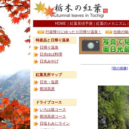
HOME
｜
紅葉見頃予測
｜
紅葉のメカニズム
行楽帰りにゆったり日帰り温泉！
伝統の味
特産品と日帰り温泉
日帰り温泉
日光ゆば料理
日光みやげ
[前の画像]
紅葉見所マップ
日光・塩原
那須高原
ドライブコース
いろは坂コース
那須高原コース
日塩もみじライン