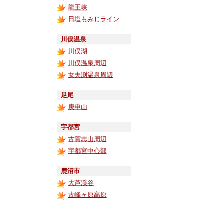
龍王峡
日塩もみじライン
川俣温泉
川俣湖
川俣温泉周辺
女夫渕温泉周辺
足尾
庚申山
宇都宮
古賀志山周辺
宇都宮中心部
鹿沼市
大芦渓谷
古峰ヶ原高原