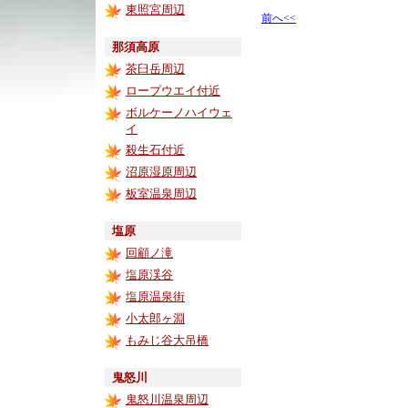
東照宮周辺
前へ<<
那須高原
茶臼岳周辺
ロープウエイ付近
ボルケーノハイウェ
イ
殺生石付近
沼原湿原周辺
板室温泉周辺
塩原
回顧ノ滝
塩原渓谷
塩原温泉街
小太郎ヶ淵
もみじ谷大吊橋
鬼怒川
鬼怒川温泉周辺