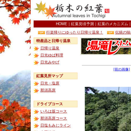
HOME
｜
紅葉見頃予測
｜
紅葉のメカニズム
行楽帰りにゆったり日帰り温泉！
伝統の味
特産品と日帰り温泉
日帰り温泉
日光ゆば料理
日光みやげ
[前の画像]
紅葉見所マップ
日光・塩原
那須高原
ドライブコース
いろは坂コース
那須高原コース
日塩もみじライン