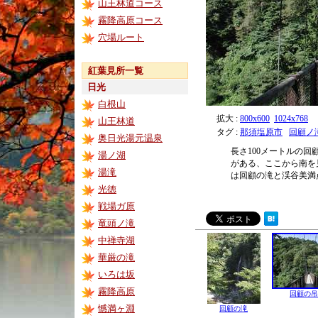
山王林道コース
霧降高原コース
穴場ルート
紅葉見所一覧
日光
白根山
拡大 :
800x600
1024x768
山王林道
タグ :
那須塩原市
回顧ノ
奥日光湯元温泉
長さ100メートルの
湯ノ湖
がある、ここから南を
湯滝
は回顧の滝と渓谷美満
光徳
戦場ガ原
竜頭ノ滝
中禅寺湖
華厳の滝
いろは坂
霧降高原
回顧の吊
憾満ヶ淵
回顧の滝