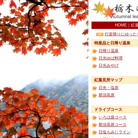
HOME
｜
紅
行楽帰りにゆった
特産品と日帰り温泉
日帰り温泉
日光ゆば料理
日光みやげ
紅葉見所マップ
日光・塩原
那須高原
ドライブコース
いろは坂コース
那須高原コース
日塩もみじライン