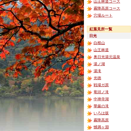
山王林道コース
霧降高原コース
穴場ルート
紅葉見所一覧
日光
白根山
山王林道
奥日光湯元温泉
湯ノ湖
湯滝
光徳
戦場ガ原
竜頭ノ滝
中禅寺湖
華厳の滝
いろは坂
霧降高原
憾満ヶ淵