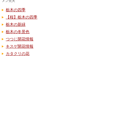
メン梵天
栃木の四季
【桜】栃木の四季
栃木の新緑
栃木の冬景色
つつじ開花情報
キスゲ開花情報
カタクリの花