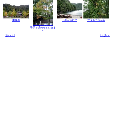
中禅寺
千手ヶ浜にて
ツタもこれから
千手ヶ浜のモミジ染ま
る
前へ<<
>>次へ