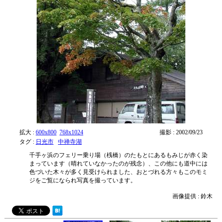
拡大 :
600x800
768x1024
撮影 : 2002/09/23
タグ :
日光市
中禅寺湖
千手ヶ浜のフェリー乗り場（桟橋）のたもとにあるもみじが赤く染
まっています（晴れていなかったのが残念）、この他にも道中には
色づいた木々が多く見受けられました、おとづれる方々もこのモミ
ジをご覧になられ写真を撮っています。
画像提供 : 鈴木