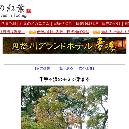
葉見頃予測
｜
紅葉のメカニズム
｜
日帰り温泉
｜
日光ゆば料理
｜
日光みやげ
｜
有
り日帰り温泉！
伝統の味に舌鼓！日光ゆば料理
知る人ぞ知る！
[前の画像]
[一覧へ戻る]
[次の画像]
千手ヶ浜のモミジ染まる