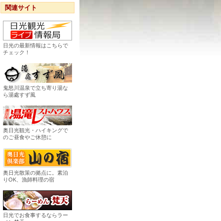
関連サイト
日光の最新情報はこちらで
チェック！
鬼怒川温泉で立ち寄り湯な
ら湯處すず風
奥日光観光・ハイキングで
のご昼食やご休憩に
奥日光散策の拠点に。素泊
りOK、漁師料理の宿
日光でお食事するならラー