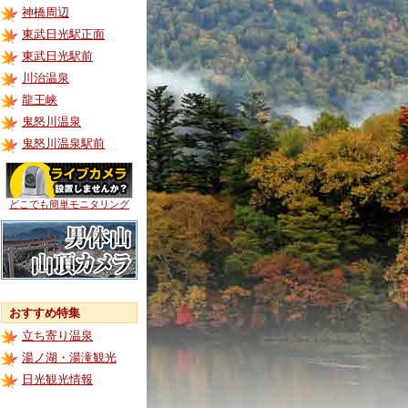
神橋周辺
東武日光駅正面
東武日光駅前
川治温泉
龍王峡
鬼怒川温泉
鬼怒川温泉駅前
どこでも簡単モニタリング
おすすめ特集
立ち寄り温泉
湯ノ湖・湯滝観光
日光観光情報