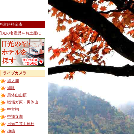
料道路料金表
日光の名産品をお土産に
ライブカメラ
湯ノ湖
湯滝
男体山山頂
戦場ガ原・男体山
中宮祠
中禅寺湖
日光二荒山神社
神橋