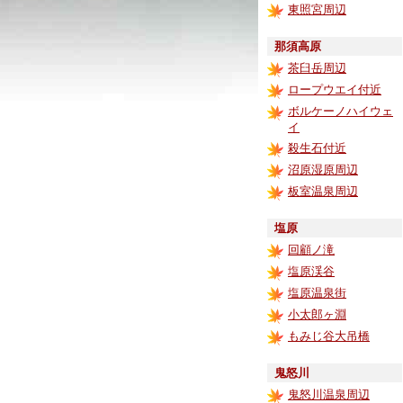
東照宮周辺
那須高原
茶臼岳周辺
ロープウエイ付近
ボルケーノハイウェ
イ
殺生石付近
沼原湿原周辺
板室温泉周辺
塩原
回顧ノ滝
塩原渓谷
塩原温泉街
小太郎ヶ淵
もみじ谷大吊橋
鬼怒川
鬼怒川温泉周辺