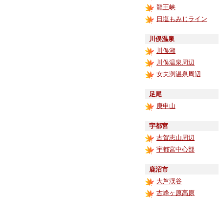
龍王峡
日塩もみじライン
川俣温泉
川俣湖
川俣温泉周辺
女夫渕温泉周辺
足尾
庚申山
宇都宮
古賀志山周辺
宇都宮中心部
鹿沼市
大芦渓谷
古峰ヶ原高原